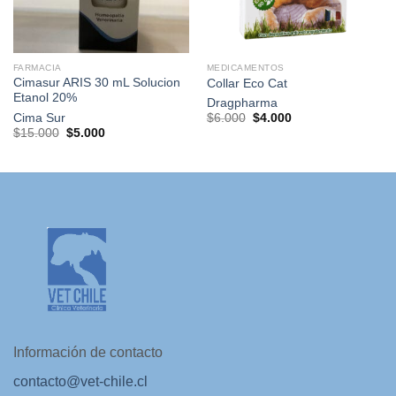
FARMACIA
MEDICAMENTOS
Cimasur ARIS 30 mL Solucion
Collar Eco Cat
Etanol 20%
Dragpharma
El
El
Cima Sur
$
6.000
$
4.000
precio
precio
El
El
$
15.000
$
5.000
original
actual
precio
precio
era:
es:
original
actual
$6.000.
$4.000.
era:
es:
$15.000.
$5.000.
Información de contacto
contacto@vet-chile.cl