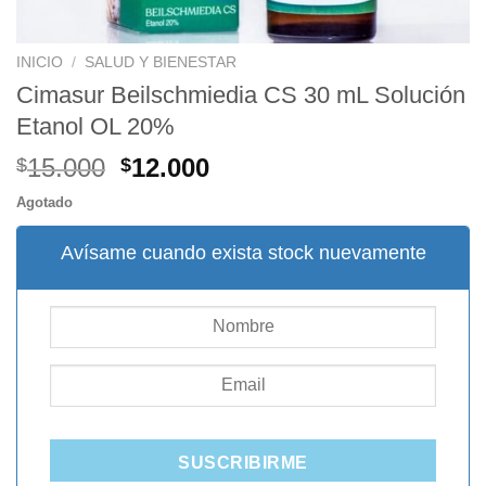
INICIO
/
SALUD Y BIENESTAR
Cimasur Beilschmiedia CS 30 mL Solución
Etanol OL 20%
El
El
15.000
12.000
$
$
precio
precio
Agotado
original
actual
era:
es:
Avísame cuando exista stock nuevamente
$15.000.
$12.000.
SUSCRIBIRME