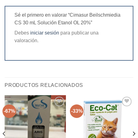
Sé el primero en valorar “Cimasur Beilschmiedia
CS 30 mL Solución Etanol OL 20%”
Debes
iniciar sesión
para publicar una
valoración.
PRODUCTOS RELACIONADOS
-67%
-33%
Agregar
Agregar
a la
a la
lista de
lista de
deseos
deseos