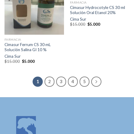
Agregar
Agregar
FARMACIA
a la lista
a la lista
Cimasur Hydrocotyle CS 30 ml
de
de
Solución Oral Etanol 20%
deseos
deseos
Cima Sur
El
El
$
15.000
$
5.000
precio
precio
original
actual
era:
es:
$15.000.
$5.000.
FARMACIA
Cimasur Ferrum CS 30 mL
Solución Salina GI 10 %
Cima Sur
El
El
$
15.000
$
5.000
precio
precio
original
actual
era:
es:
$15.000.
$5.000.
1
2
3
4
5