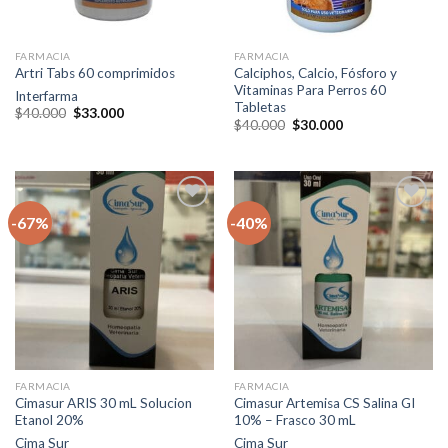
FARMACIA
FARMACIA
Calciphos, Calcio, Fósforo y
Artri Tabs 60 comprimidos
Vitaminas Para Perros 60
Interfarma
Tabletas
El
El
$
40.000
$
33.000
El
El
precio
precio
$
40.000
$
30.000
precio
precio
original
actual
original
actual
era:
es:
era:
es:
$40.000.
$33.000.
$40.000.
$30.000.
-67%
-40%
Agregar
Agregar
a la lista
a la lista
de
de
deseos
deseos
FARMACIA
FARMACIA
Cimasur ARIS 30 mL Solucion
Cimasur Artemisa CS Salina GI
Etanol 20%
10% – Frasco 30 mL
Cima Sur
Cima Sur