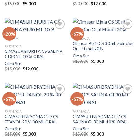
El
El
El
El
$
15.000
$
5.000
$
20.000
$
12.000
precio
precio
precio
precio
original
actual
original
actual
era:
es:
era:
es:
$15.000.
$5.000.
$20.000.
$12.000.
-20%
-67%
FARMACIA
Cimasur Bixia CS 30 mL Solución
Agregar
Agregar
FARMACIA
Oral Etanol 20%
a la lista
a la lista
CIMASUR BIURITA CS SALINA
de
de
Cima Sur
GI 30 ML 10 % ORAL
deseos
deseos
El
El
$
15.000
$
5.000
Cima Sur
precio
precio
El
El
$
15.000
$
12.000
original
actual
precio
precio
era:
es:
original
actual
$15.000.
$5.000.
era:
es:
$15.000.
$12.000.
-67%
-67%
Agregar
Agregar
FARMACIA
FARMACIA
a la lista
a la lista
CIMASUR BRYONIA CH7 CS
CIMASUR BRYONIA CH7 CS
de
de
ETANOL 20 % 30 ML ORAL
SALINA GI 30 ML 10 % ORAL
deseos
deseos
Cima Sur
Cima Sur
El
El
El
El
$
15.000
$
5.000
$
15.000
$
5.000
precio
precio
precio
precio