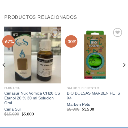
PRODUCTOS RELACIONADOS
-67%
-30%
Agregar
Agregar
a la
a la
lista de
lista de
deseos
deseos
FARMACIA
SALUD Y BIENESTAR
Cimasur Nux Vomica CH28 CS
BIO BOLSAS MARBEN PETS
Etanol 20 % 30 ml Solucion
X4
Oral
Marben Pets
El
$
3.500
El
Cima Sur
$
5.000
precio
precio
El
$
5.000
El
$
15.000
original
actual
precio
precio
era:
es:
original
actual
$5.000.
$3.500.
era:
es: