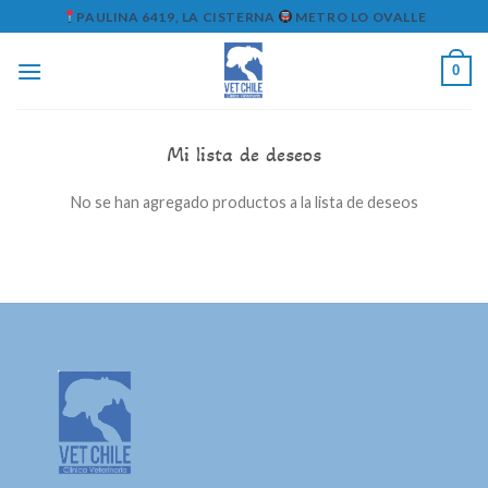
Skip
PAULINA 6419, LA CISTERNA
METRO LO OVALLE
to
content
0
Mi lista de deseos
No se han agregado productos a la lista de deseos