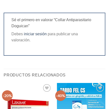
Sé el primero en valorar “Collar Antiparasitario
Doguican”
Debes
iniciar sesión
para publicar una
valoración.
PRODUCTOS RELACIONADOS
-20%
-40%
Agregar
Agregar
a la
a la