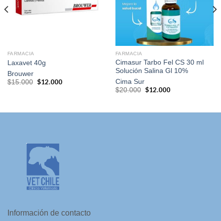
lista de
lista de
deseos
deseos
FARMACIA
FARMACIA
Cimasur Tarbo Fel CS 30 ml
Laxavet 40g
Solución Salina Gl 10%
Brouwer
El
$
12.000
El
Cima Sur
$
15.000
precio
precio
El
$
12.000
El
$
20.000
original
actual
precio
precio
era:
es:
original
actual
$15.000.
$12.000.
era:
es:
$20.000.
$12.000.
Información de contacto