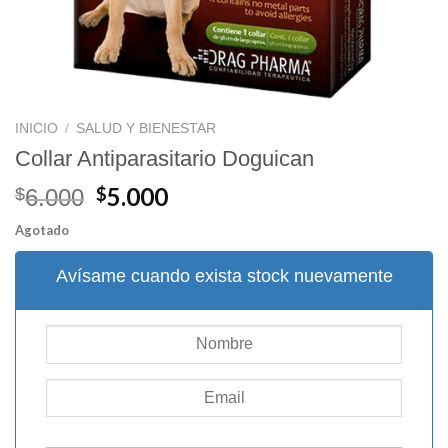
INICIO
/
SALUD Y BIENESTAR
Collar Antiparasitario Doguican
El
El
5.000
$
$
6.000
precio
precio
Agotado
original
actual
era:
es:
Avísame cuando exista stock nuevamente
$6.000.
$5.000.