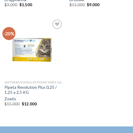
El
El
El
El
$
3.000
$
1.500
$
15.000
$
9.000
precio
precio
precio
precio
original
actual
original
actual
era:
es:
era:
es:
$3.000.
$1.500.
$15.000.
$9.000.
-20%
Agregar
a la lista
de
deseos
ANTIPARASITARIO EXTERNO PARA GATOS
Pipeta Revolution Plus 0,25 /
1,25 a 2,5 KG
Zoetis
El
El
$
15.000
$
12.000
precio
precio
original
actual
era:
es:
$15.000.
$12.000.