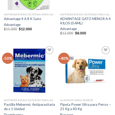
ANTIPARASITARIO EXTERNO PARA GATOS
ANTIPARASITARIO EXTERNO PARA GATOS
ADVANTAGE GATO MENOR A 4
Advantage 4 A 8 K Gato
KILOS (0.4ML)
Advantage
El
El
Advantage
$
15.000
$
12.000
precio
precio
El
El
$
12.000
$
8.000
original
actual
precio
precio
era:
es:
original
actual
$15.000.
$12.000.
era:
es:
$12.000.
$8.000.
-50%
-40%
Agregar
Agregar
a la lista
a la lista
de
de
deseos
deseos
ANTIPARASITARIO EXTERNO PARA GATOS
ALIMENTO PARA PERROS
Pastilla Mebermic Antiparasitaria
Pipeta Power Ultra para Perros –
de x 1 Unidad
21 Kg a 40 Kg
Dragpharma
Brouwer