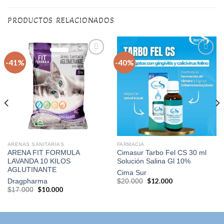
PRODUCTOS RELACIONADOS
-41%
-40%
Agregar
Agregar
a la
a la
lista de
lista de
deseos
deseos
ARENAS SANITARIAS
FARMACIA
ARENA FIT FORMULA
Cimasur Tarbo Fel CS 30 ml
LAVANDA 10 KILOS
Solución Salina Gl 10%
AGLUTINANTE
Cima Sur
El
$
12.000
El
Dragpharma
$
20.000
precio
precio
El
$
10.000
El
$
17.000
original
actual
precio
precio
era:
es:
original
actual
$20.000.
$12.000.
era:
es:
$17.000.
$10.000.