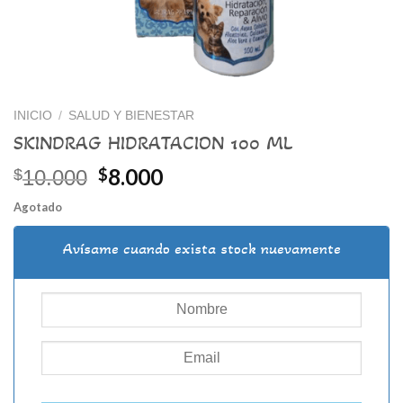
INICIO
/
SALUD Y BIENESTAR
SKINDRAG HIDRATACION 100 ML
El
El
8.000
$
$
10.000
precio
precio
Agotado
original
actual
era:
es:
Avísame cuando exista stock nuevamente
$10.000.
$8.000.