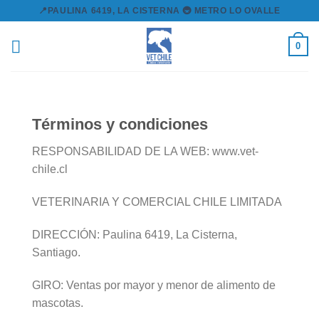
Skip
📍PAULINA 6419, LA CISTERNA 🚇 METRO LO OVALLE
to
content
0
Términos y condiciones
RESPONSABILIDAD DE LA WEB: www.vet-
chile.cl
VETERINARIA Y COMERCIAL CHILE LIMITADA
DIRECCIÓN: Paulina 6419, La Cisterna,
Santiago.
GIRO: Ventas por mayor y menor de alimento de
mascotas.