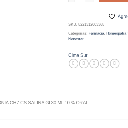
$15.000.
$5.
Agreg
SKU:
8221312003368
Categorías:
Farmacia
,
Homeopatía V
bienestar
Cima Sur
IA CH7 CS SALINA GI 30 ML 10 % ORAL