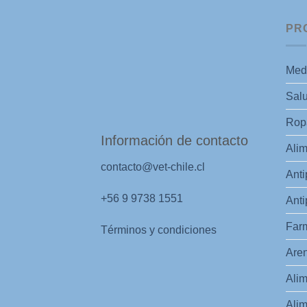
PR
Med
Salu
Ropa
Información de contacto
Alim
contacto@vet-chile.cl
Anti
+56 9 9738 1551
Anti
Far
Términos y condiciones
Aren
Alim
Alim