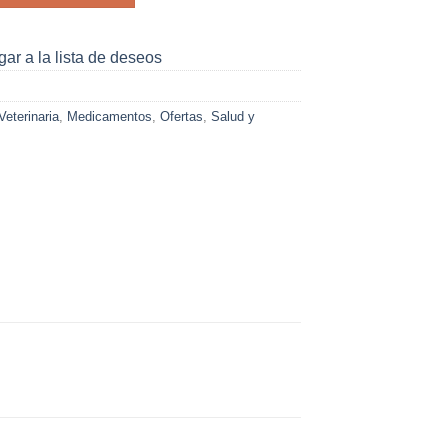
000.
ar a la lista de deseos
eterinaria
,
Medicamentos
,
Ofertas
,
Salud y