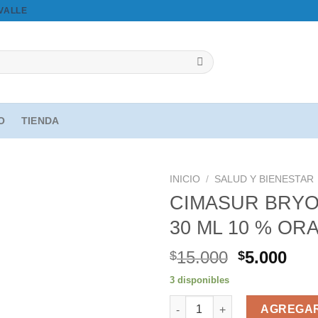
OVALLE
IO
TIENDA
INICIO
/
SALUD Y BIENESTAR
CIMASUR BRYON
30 ML 10 % OR
Agregar
a la
El
El
15.000
5.000
$
$
lista de
precio
pre
deseos
3 disponibles
original
act
CIMASUR BRYONIA CH7 CS SAL
era:
es:
AGREGAR