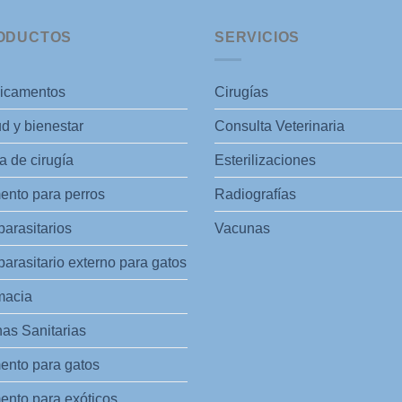
ODUCTOS
SERVICIOS
icamentos
Cirugías
d y bienestar
Consulta Veterinaria
 de cirugía
Esterilizaciones
ento para perros
Radiografías
parasitarios
Vacunas
parasitario externo para gatos
macia
as Sanitarias
ento para gatos
ento para exóticos