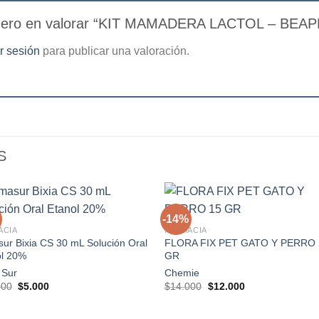
imero en valorar “KIT MAMADERA LACTOL – BEA
ar sesión
para publicar una valoración.
S
+
-14%
ACIA
FARMACIA
ur Bixia CS 30 mL Solución Oral
FLORA FIX PET GATO Y PERRO 
Agregar
Agre
ol 20%
GR
a la
a l
lista de
lista
 Sur
Chemie
deseos
dese
El
El
El
El
000
$
5.000
$
14.000
$
12.000
precio
precio
precio
precio
original
actual
original
actual
era:
es:
era:
es: