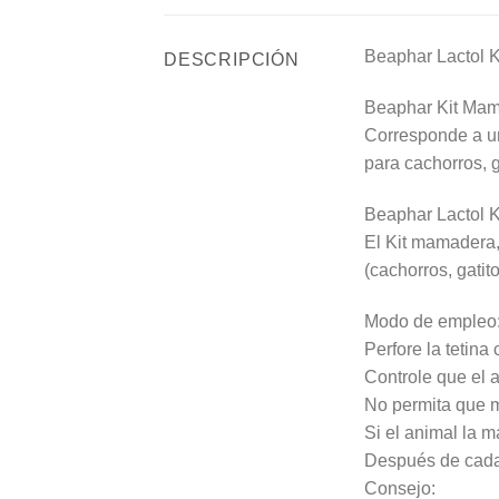
Beaphar Lactol 
DESCRIPCIÓN
Beaphar Kit Mama
Corresponde a un
para cachorros, g
Beaphar Lactol 
El Kit mamadera, 
(cachorros, gati
Modo de empleo
Perfore la tetin
Controle que el 
No permita que m
Si el animal la m
Después de cada 
Consejo: