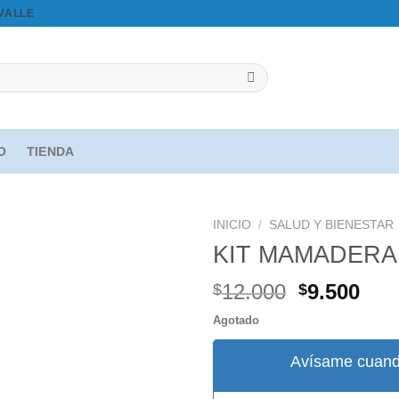
OVALLE
IO
TIENDA
INICIO
/
SALUD Y BIENESTAR
KIT MAMADERA
El
El
12.000
9.500
$
$
Agregar
precio
pre
a la
Agotado
original
act
lista de
deseos
era:
es:
Avísame cuand
$12.000.
$9.