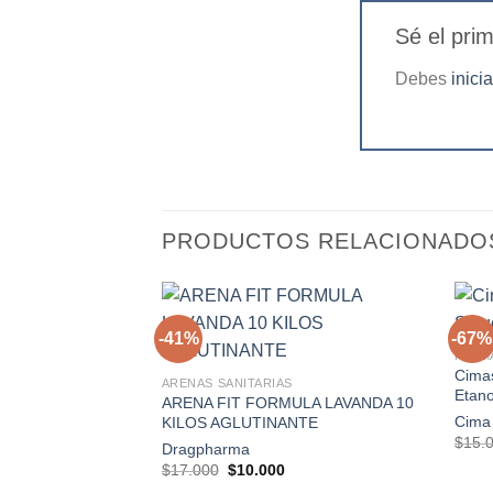
Sé el pr
Debes
inici
PRODUCTOS RELACIONADO
+
-41%
-67%
+
FARM
Cimas
Agregar
ARENAS SANITARIAS
Etan
a la
ARENA FIT FORMULA LAVANDA 10
lista de
Cima
KILOS AGLUTINANTE
deseos
$
15.
Dragpharma
El
El
$
17.000
$
10.000
precio
precio