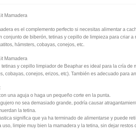
Kit Mamadera
dera es el complemento perfecto si necesitas alimentar a cach
 conjunto de biberón, tetinas y cepillo de limpieza para criar 
atitos, hámsters, cobayas, conejos, etc.
Kit Mamadera
tetinas y cepillo limpiador de Beaphar es ideal para la cría de
tos, cobayas, conejos, erizos, etc). También es adecuado para 
:
a con una aguja o haga un pequeño corte en la punta.
agujero no sea demasiado grande, podría causar atragantamien
uerdan la tetina.
astica significa que ya ha terminado de alimentarse y puede ret
uso, limpie muy bien la mamadera y la tetina, sin dejar restos 