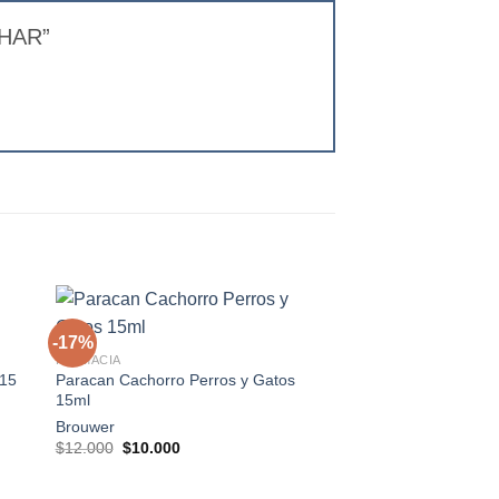
PHAR”
+
-17%
-67%
FARMACIA
15
Paracan Cachorro Perros y Gatos
gar
Agregar
15ml
a
a la
 de
lista de
Brouwer
os
deseos
El
El
$
12.000
$
10.000
precio
precio
original
actual
era:
es: