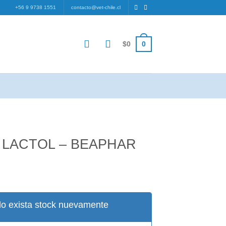
+56 9 9738 1551
contacto@vet-chile.cl
0
$
0
 LACTOL – BEAPHAR
cio
ual
o exista stock nuevamente
500.