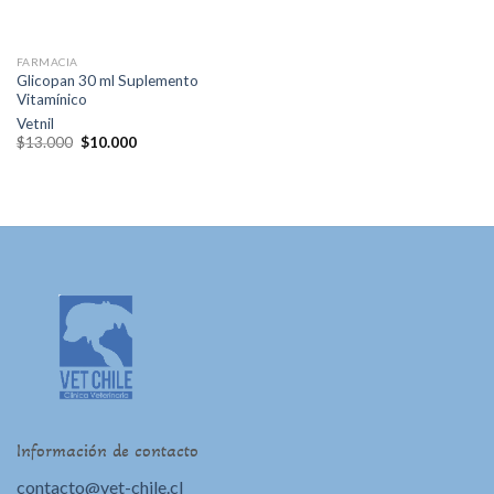
FARMACIA
Glicopan 30 ml Suplemento
Vitamínico
Vetnil
El
El
$
13.000
$
10.000
precio
precio
original
actual
era:
es:
$13.000.
$10.000.
Información de contacto
contacto@vet-chile.cl