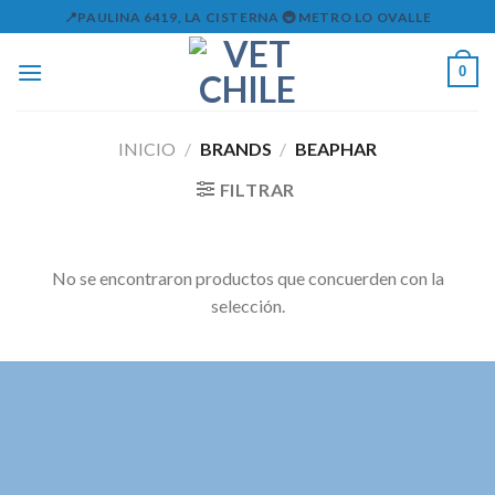
Skip
📍PAULINA 6419, LA CISTERNA 🚇 METRO LO OVALLE
to
content
0
INICIO
/
BRANDS
/
BEAPHAR
FILTRAR
No se encontraron productos que concuerden con la
selección.