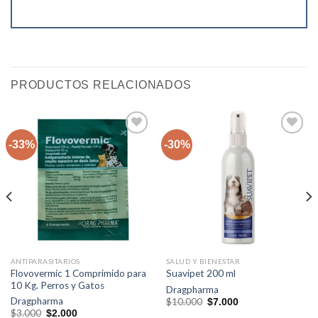
PRODUCTOS RELACIONADOS
-33%
-30%
Agregar
Agregar
a la lista
a la lista
de
de
deseos
deseos
ANTIPARASITARIOS
SALUD Y BIENESTAR
Flovovermic 1 Comprimido para
Suavipet 200 ml
10 Kg. Perros y Gatos
Dragpharma
El
El
Dragpharma
$
10.000
$
7.000
precio
precio
El
El
$
3.000
$
2.000