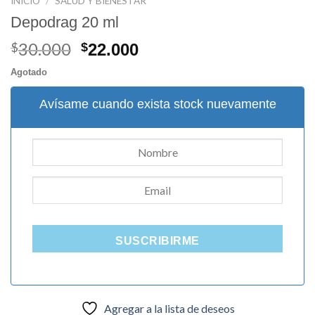
INICIO
/
SALUD Y BIENESTAR
Depodrag 20 ml
30.000
El
El
$
$
22.000
precio
precio
Agotado
original
actual
era:
es:
Avísame cuando exista stock nuevamente
$30.000.
$22.000.
SUSCRIBIRME
Agregar a la lista de deseos