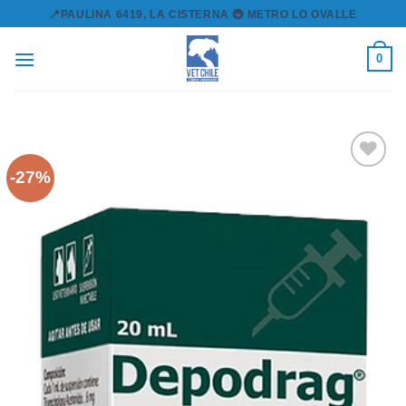
Skip
📍PAULINA 6419, LA CISTERNA 🚇 METRO LO OVALLE
to
content
0
-27%
Agregar
a la lista
de
deseos