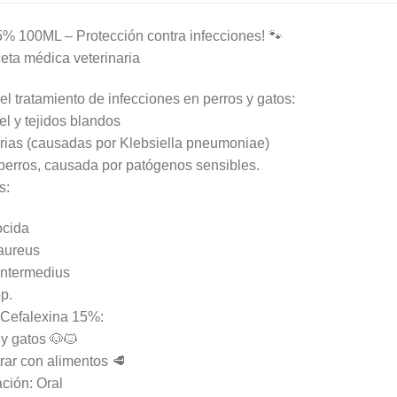
5% 100ML – Protección contra infecciones! 🐾
ceta médica veterinaria
el tratamiento de infecciones en perros y gatos:
el y tejidos blandos
arias (causadas por Klebsiella pneumoniae)
 perros, causada por patógenos sensibles.
s:
ocida
aureus
intermedius
p.
 Cefalexina 15%:
 y gatos 🐶🐱
rar con alimentos 🥩
ción: Oral