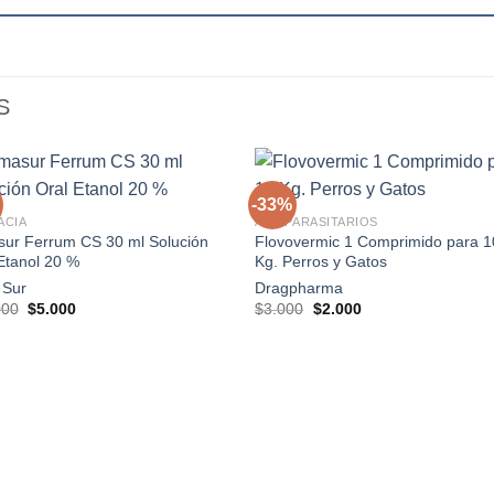
S
+
-33%
ACIA
ANTIPARASITARIOS
sur Ferrum CS 30 ml Solución
Flovovermic 1 Comprimido para 1
Agregar
Agre
Etanol 20 %
Kg. Perros y Gatos
a la
a l
lista de
lista
 Sur
Dragpharma
deseos
dese
El
El
El
El
000
$
5.000
$
3.000
$
2.000
precio
precio
precio
precio
original
actual
original
actual
era:
es:
era:
es:
$15.000.
$5.000.
$3.000.
$2.000.