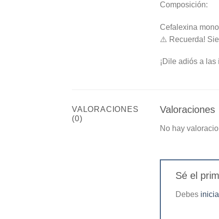
Composición:
Cefalexina monoh
⚠️ Recuerda! Siem
¡Dile adiós a la
Valoraciones
VALORACIONES
(0)
No hay valoracio
Sé el pri
Debes
inici