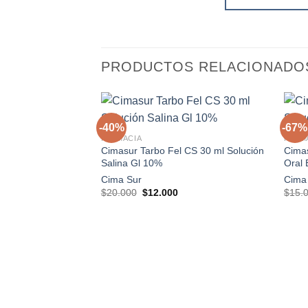
PRODUCTOS RELACIONADO
+
+
-40%
-67%
FARMACIA
FARM
Cimasur Tarbo Fel CS 30 ml Solución
Cima
Agregar
Salina Gl 10%
Oral 
a la
lista de
Cima Sur
Cima
deseos
El
El
$
20.000
$
12.000
$
15.
precio
precio
original
actual
era:
es:
$20.000.
$12.000.