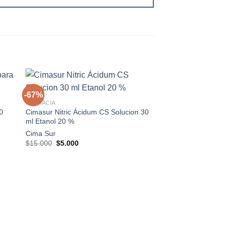
+
-67%
-67%
FARMACIA
0
Cimasur Nitric Ácidum CS Solucion 30
gar
Agregar
ml Etanol 20 %
a
a la
 de
lista de
Cima Sur
os
deseos
El
El
$
15.000
$
5.000
precio
precio
original
actual
era:
es:
$15.000.
$5.000.
+
FARMACIA
Cimasur Bixia CS 30
Etanol 20%