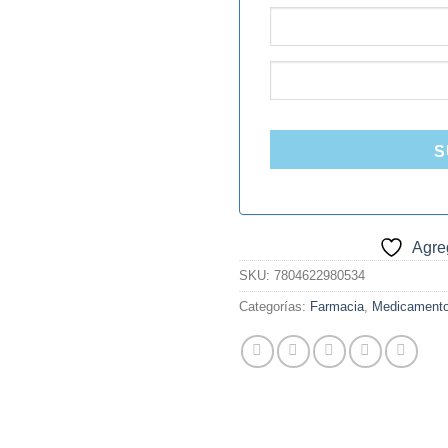
S
Agreg
SKU:
7804622980534
Categorías:
Farmacia
,
Medicament