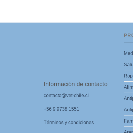
PR
Med
Salu
Ropa
Información de contacto
Alim
contacto@vet-chile.cl
Anti
+56 9 9738 1551
Anti
Far
Términos y condiciones
Aren