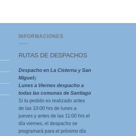
Cima Sur
El
El
$
15.000
$
5.000
precio
prec
original
actu
era:
es:
$15.000.
$5.0
INFORMACIONES
RUTAS DE DESPACHOS
Despacho en La Cisterna y San
Miguel
()
Lunes a Viernes despacho a
todas las comunas de Santiago
Si tu pedido es realizado antes
de las 10:00 hrs de lunes a
jueves y antes de las 11:00 hrs el
día viernes, el despacho se
programará para el próximo día