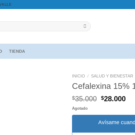
OVALLE
IO
TIENDA
INICIO
/
SALUD Y BIENESTAR
Cefalexina 15%
El
El
35.000
28.000
$
$
Agregar
precio
pr
a la
Agotado
original
ac
lista de
deseos
era:
es
Avísame cuand
$35.000.
$2