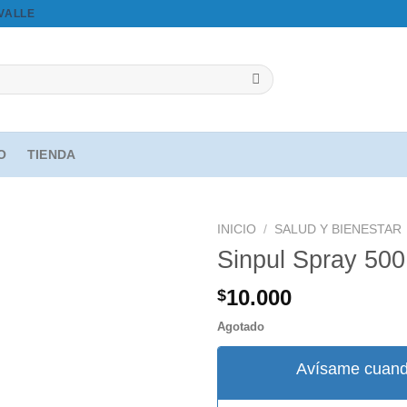
OVALLE
IO
TIENDA
INICIO
/
SALUD Y BIENESTAR
Sinpul Spray 500
10.000
$
Agregar
a la
Agotado
lista de
deseos
Avísame cuand