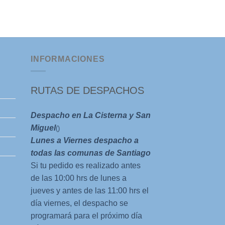
Cima Sur
El
El
$
15.000
$
5.000
precio
prec
original
actu
era:
es:
$15.000.
$5.0
INFORMACIONES
RUTAS DE DESPACHOS
Despacho en La Cisterna y San
Miguel
()
Lunes a Viernes despacho a
todas las comunas de Santiago
Si tu pedido es realizado antes
de las 10:00 hrs de lunes a
jueves y antes de las 11:00 hrs el
día viernes, el despacho se
programará para el próximo día