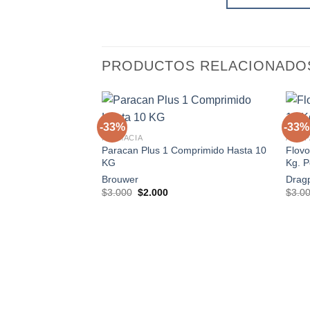
PRODUCTOS RELACIONADO
+
+
-33%
-33%
FARMACIA
ANTIP
Paracan Plus 1 Comprimido Hasta 10
Flovo
Agregar
KG
Kg. P
a la
lista de
Brouwer
Drag
deseos
El
El
$
3.000
$
2.000
$
3.0
precio
precio
original
actual
era:
es:
$3.000.
$2.000.