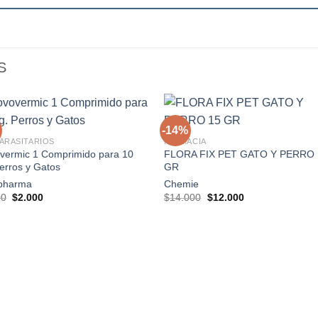
S
+
-14%
ARASITARIOS
FARMACIA
vermic 1 Comprimido para 10
FLORA FIX PET GATO Y PERRO 
Agregar
Agre
erros y Gatos
GR
a la
a l
lista de
lista
pharma
Chemie
deseos
dese
El
El
El
El
00
$
2.000
$
14.000
$
12.000
precio
precio
precio
precio
original
actual
original
actual
era:
es:
era:
es:
$3.000.
$2.000.
$14.000.
$12.000.