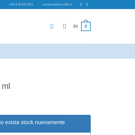
+56 9 9738 1551
contacto@vet-chile.cl
0
$
0
 ml
o exista stock nuevamente