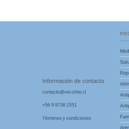
PR
Med
Salu
Ropa
Información de contacto
Alim
contacto@vet-chile.cl
Anti
+56 9 9738 1551
Anti
Far
Términos y condiciones
Aren