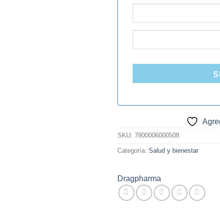
S
Agreg
SKU:
7800006000508
Categoría:
Salud y bienestar
Dragpharma