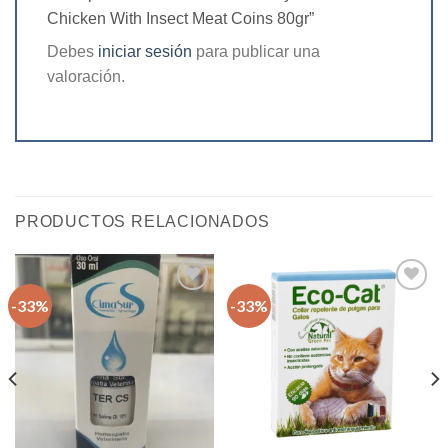
Chicken With Insect Meat Coins 80gr”
Debes
iniciar sesión
para publicar una
valoración.
PRODUCTOS RELACIONADOS
-33%
-33%
Agregar
Agregar
a la
a la
lista de
lista de
deseos
deseos