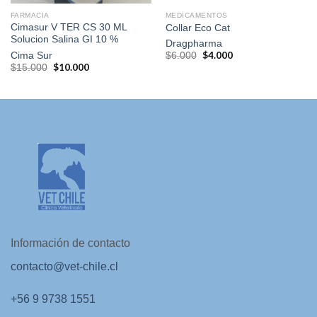
FARMACIA
MEDICAMENTOS
Cimasur V TER CS 30 ML
Collar Eco Cat
Solucion Salina GI 10 %
Dragpharma
El
$
4.000
El
Cima Sur
$
6.000
precio
precio
El
$
10.000
El
$
15.000
original
actual
precio
precio
era:
es:
original
actual
$6.000.
$4.000.
era:
es:
$15.000.
$10.000.
Información de contacto
contacto@vet-chile.cl
+56 9 9738 1551