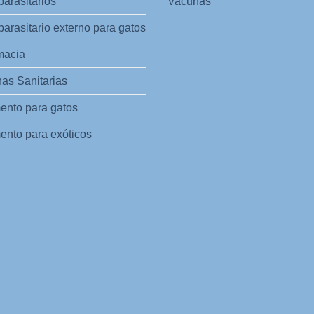
parasitarios
Vacunas
parasitario externo para gatos
macia
as Sanitarias
ento para gatos
ento para exóticos