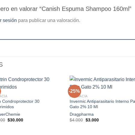
mero en valorar “Canish Espuma Shampoo 160ml”
ar sesión
para publicar una valoración.
S
+
-25%
ACIA
FARMACIA
n Condroprotector 30
Invermic Antiparasitario Interno P
Agregar
Agre
rimidos
Gato 2% 10 Ml
a la
a l
lista de
lista
wer
Chemie
Dragpharma
deseos
dese
El
El
El
El
000
$
30.000
$
4.000
$
3.000
precio
precio
precio
precio
original
actual
original
actual
era:
es:
era:
es: