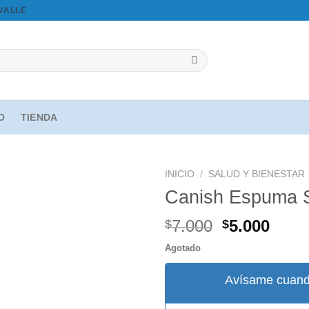
OVALLE
IO
TIENDA
INICIO
/
SALUD Y BIENESTAR
Canish Espuma 
El
El
7.000
5.000
$
$
Agregar
precio
prec
a la
Agotado
original
actua
lista de
deseos
era:
es:
Avísame cuand
$7.000.
$5.00