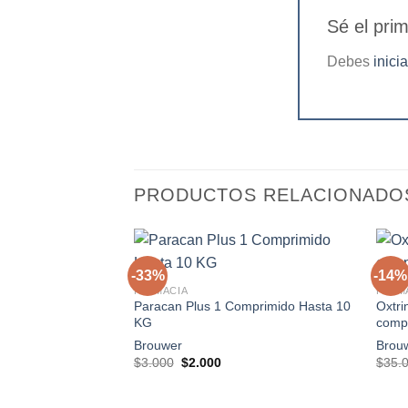
Sé el pri
Debes
inici
PRODUCTOS RELACIONADO
+
+
-33%
-14%
FARMACIA
FARM
Paracan Plus 1 Comprimido Hasta 10
Oxtri
Agregar
KG
comp
a la
lista de
Brouwer
Brou
deseos
El
El
$
3.000
$
2.000
$
35.
precio
precio
original
actual
era:
es: