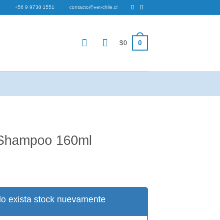
+56 9 9738 1551
contacto@vet-chile.cl
0
$
0
Shampoo 160ml
io
l
o exista stock nuevamente
0.