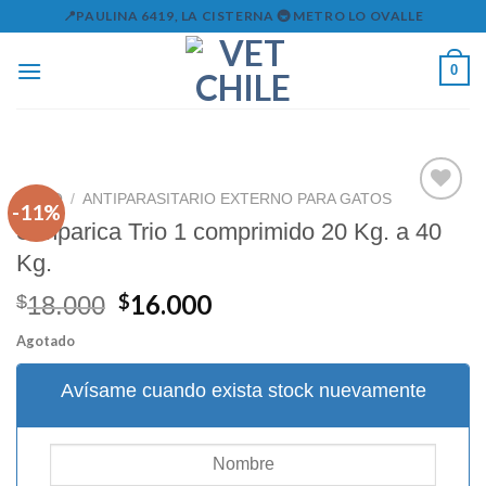
Skip
📍PAULINA 6419, LA CISTERNA 🚇 METRO LO OVALLE
to
content
0
INICIO
/
ANTIPARASITARIO EXTERNO PARA GATOS
-11%
Simparica Trio 1 comprimido 20 Kg. a 40
Kg.
Agregar
a la
El
El
16.000
lista de
$
$
18.000
deseos
precio
precio
Agotado
original
actual
era:
es:
Avísame cuando exista stock nuevamente
$18.000.
$16.000.