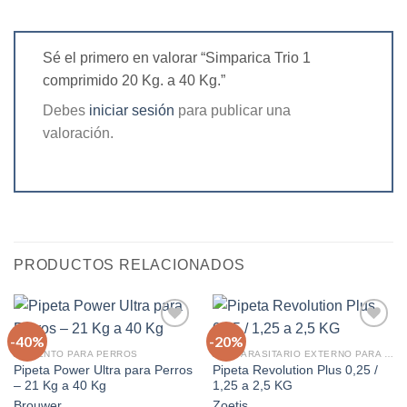
Sé el primero en valorar “Simparica Trio 1
comprimido 20 Kg. a 40 Kg.”
Debes
iniciar sesión
para publicar una
valoración.
PRODUCTOS RELACIONADOS
-40%
-20%
ALIMENTO PARA PERROS
ANTIPARASITARIO EXTERNO PARA GATOS
Pipeta Power Ultra para Perros
Pipeta Revolution Plus 0,25 /
Agregar
Agregar
– 21 Kg a 40 Kg
1,25 a 2,5 KG
a la
a la
lista de
lista de
Brouwer
Zoetis