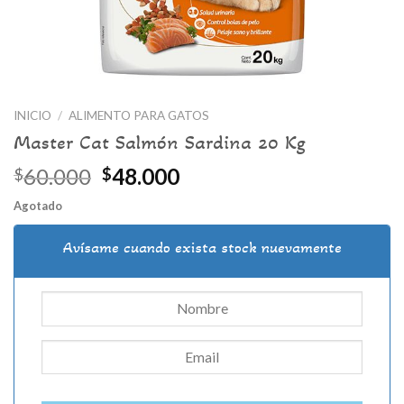
INICIO
/
ALIMENTO PARA GATOS
Master Cat Salmón Sardina 20 Kg
El
El
60.000
48.000
$
$
precio
precio
Agotado
original
actual
era:
es:
Avísame cuando exista stock nuevamente
$60.000.
$48.000.