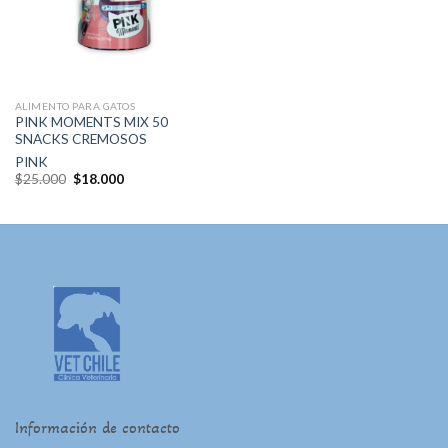
de
deseos
ALIMENTO PARA GATOS
PINK MOMENTS MIX 50
SNACKS CREMOSOS
PINK
El
El
$
25.000
$
18.000
precio
precio
original
actual
era:
es:
$25.000.
$18.000.
Información de contacto