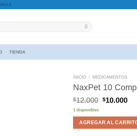
OVALLE
IO
TIENDA
INICIO
/
MEDICAMENTOS
NaxPet 10 Comp
El
El
12.000
10.000
$
$
Agregar
precio
pr
a la
1 disponibles
original
ac
lista de
deseos
era:
es
AGREGAR AL CARRIT
$12.000.
$1