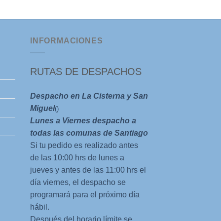
precio
pre
original
act
era:
es:
$15.000.
$1
INFORMACIONES
RUTAS DE DESPACHOS
Despacho en La Cisterna y San
Miguel
()
Lunes a Viernes despacho a
todas las comunas de Santiago
Si tu pedido es realizado antes
de las 10:00 hrs de lunes a
jueves y antes de las 11:00 hrs el
día viernes, el despacho se
programará para el próximo día
hábil.
Después del horario límite se