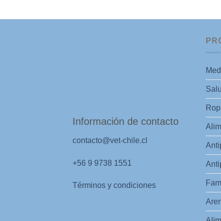
PR
Med
Salu
Ropa
Información de contacto
Alim
contacto@vet-chile.cl
Anti
+56 9 9738 1551
Anti
Far
Términos y condiciones
Aren
Alim