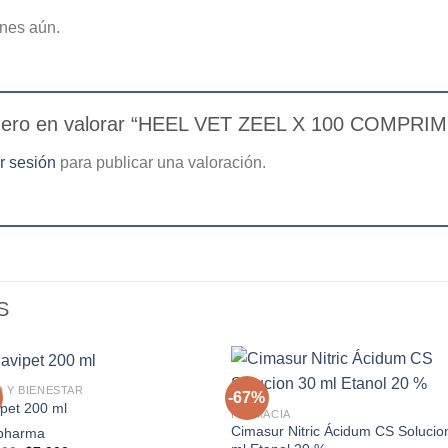
nes aún.
imero en valorar “HEEL VET ZEEL X 100 COMPRI
ar sesión
para publicar una valoración.
S
+
 Y BIENESTAR
-67%
pet 200 ml
FARMACIA
Cimasur Nitric Ácidum CS Solucio
pharma
Agregar
Agre