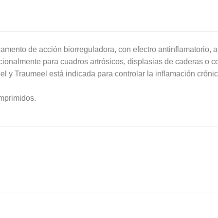
amento de acción biorreguladora, con efectro antinflamatorio, 
icionalmente para cuadros artrósicos, displasias de caderas o cod
el y Traumeel está indicada para controlar la inflamación cróni
mprimidos.