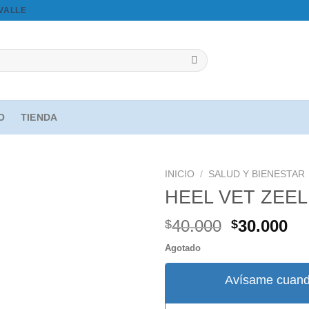
OVALLE
IO
TIENDA
INICIO
/
SALUD Y BIENESTAR
HEEL VET ZEEL
El
El
40.000
30.000
$
$
Agregar
precio
pr
a la
Agotado
original
ac
lista de
deseos
era:
es
Avísame cuand
$40.000.
$3