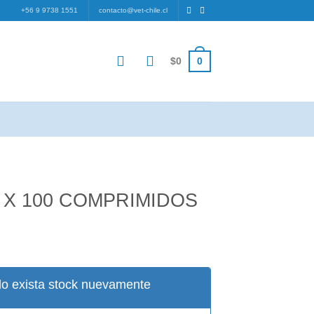
+56 9 9738 1551
contacto@vet-chile.cl
0
$
0
 X 100 COMPRIMIDOS
ecio
tual
:
o exista stock nuevamente
0.000.