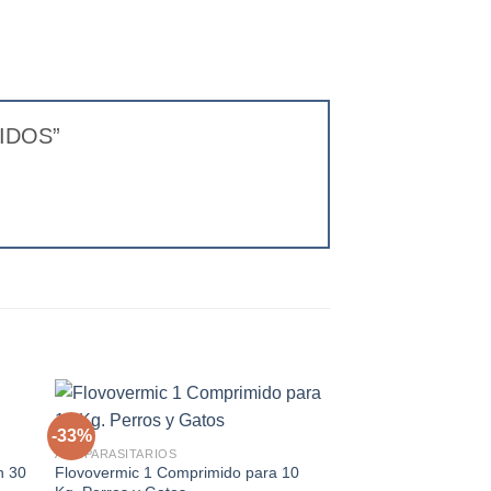
MIDOS”
+
-33%
-14%
ANTIPARASITARIOS
n 30
Flovovermic 1 Comprimido para 10
gar
Agregar