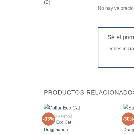
(0)
No hay valoracio
Sé el pr
Debes
inici
PRODUCTOS RELACIONADO
+
+
MEDICAMENTOS
SALUD
-33%
-30%
Collar Eco Cat
Suavi
Dragpharma
Drag
Agregar