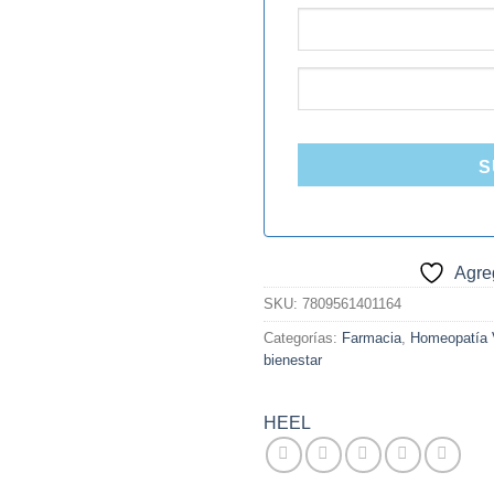
S
Agreg
SKU:
7809561401164
Categorías:
Farmacia
,
Homeopatía V
bienestar
HEEL