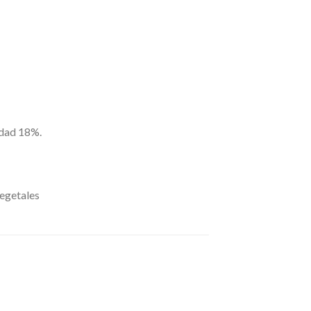
edad 18%.
vegetales