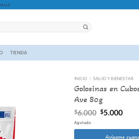
VALLE
IO
TIENDA
INICIO
/
SALUD Y BIENESTAR
Golosinas en Cubos
Ave 80g
Agregar
a la lista
El
El
6.000
5.000
$
$
de
precio
prec
deseos
Agotado
original
actu
era:
es:
Avísame cuand