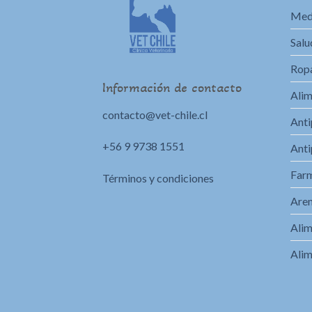
Med
Salu
Ropa
Información de contacto
Alim
contacto@vet-chile.cl
Anti
+56 9 9738 1551
Anti
Far
Términos y condiciones
Aren
Alim
Alim