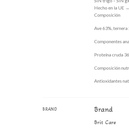
SIN trigo – SIN 
Hecho en la UE →
Composición
Ave 63%, ternera 2
Componentes anal
Proteína cruda 3
Composición nutr
Antioxidantes nat
Brand
BRAND
Brit Care