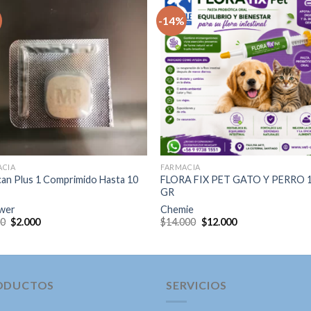
-14%
Agregar
Agre
a la lista
a la l
de
d
deseos
des
+
ACIA
FARMACIA
an Plus 1 Comprimido Hasta 10
FLORA FIX PET GATO Y PERRO 
GR
wer
Chemie
El
El
El
El
00
$
2.000
$
14.000
$
12.000
precio
precio
precio
precio
original
actual
original
actual
era:
es:
era:
es:
$3.000.
$2.000.
$14.000.
$12.000.
ODUCTOS
SERVICIOS