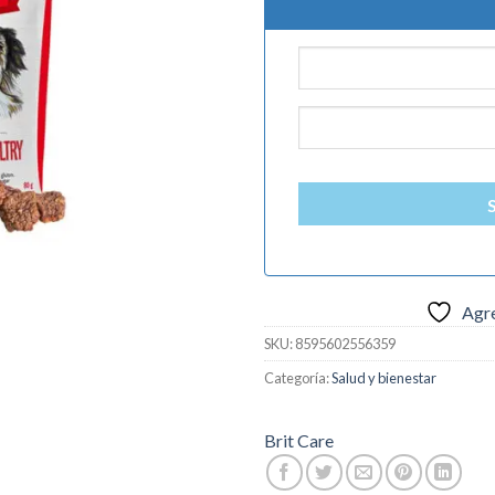
$6.000.
$5.0
Agre
SKU:
8595602556359
Categoría:
Salud y bienestar
Brit Care