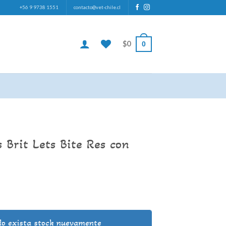
+56 9 9738 1551
contacto@vet-chile.cl
$
0
0
 Brit Lets Bite Res con
io
al
o exista stock nuevamente