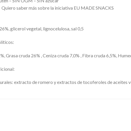
gluten – SIN OGM – SIN azúcar
 Quiero saber más sobre la iniciativa EU MADE SNACKS
6%, glicerol vegetal, lignocelulosa, sal 0,5
íticos:
6%, Grasa cruda 26% , Ceniza cruda 7,0% , Fibra cruda 6,5%, Hum
icional:
urales: extracto de romero y extractos de tocoferoles de aceites 