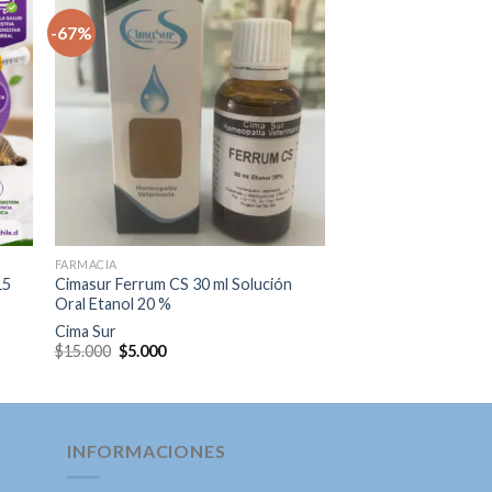
-67%
gar
Agregar
ista
a la lista
e
de
eos
deseos
+
FARMACIA
15
Cimasur Ferrum CS 30 ml Solución
Oral Etanol 20 %
Cima Sur
El
El
$
15.000
$
5.000
precio
precio
original
actual
era:
es:
$15.000.
$5.000.
INFORMACIONES