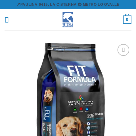
Skip
📍PAULINA 6419, LA CISTERNA 🚇 METRO LO OVALLE
to
content
0
Agregar
a la
lista de
deseos