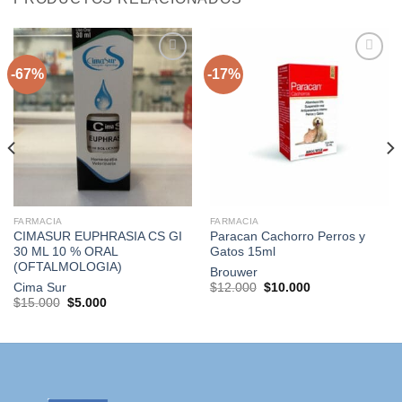
-67%
-17%
Agregar
Agregar
a la
a la
lista de
lista de
deseos
deseos
FARMACIA
FARMACIA
CIMASUR EUPHRASIA CS GI
Paracan Cachorro Perros y
30 ML 10 % ORAL
Gatos 15ml
(OFTALMOLOGIA)
Brouwer
El
El
Cima Sur
$
12.000
$
10.000
precio
precio
El
El
$
15.000
$
5.000
original
actual
precio
precio
era:
es:
original
actual
$12.000.
$10.000.
era:
es:
$15.000.
$5.000.