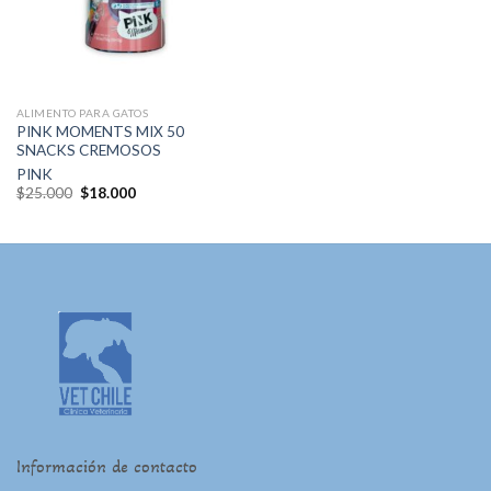
de
deseos
ALIMENTO PARA GATOS
PINK MOMENTS MIX 50
SNACKS CREMOSOS
PINK
El
El
$
25.000
$
18.000
precio
precio
original
actual
era:
es:
$25.000.
$18.000.
Información de contacto