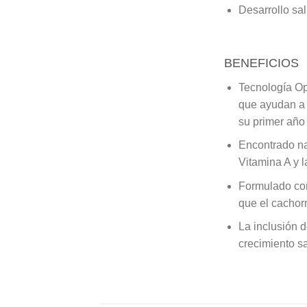
Desarrollo sal
BENEFICIOS
Tecnología Opt
que ayudan a d
su primer año 
Encontrado nat
Vitamina A y l
Formulado con
que el cachor
La inclusión 
crecimiento s