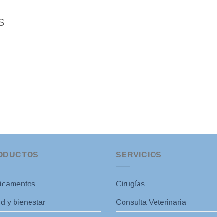
S
ODUCTOS
SERVICIOS
icamentos
Cirugías
d y bienestar
Consulta Veterinaria