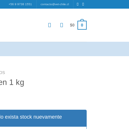
+56 9 9738 1551
contacto@vet-chile.cl
0
$
0
OS
en 1 kg
ecio
tual
:
o exista stock nuevamente
2.000.