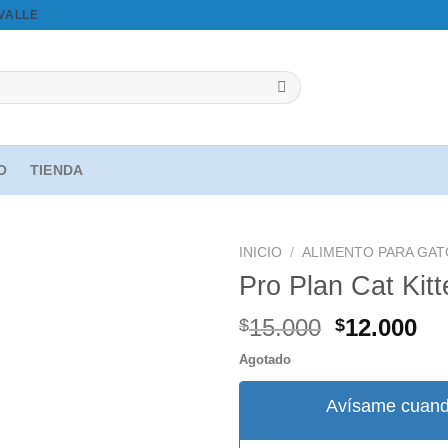
OVALLE
IO
TIENDA
INICIO
/
ALIMENTO PARA GAT
Pro Plan Cat Kitt
El
El
15.000
12.000
$
$
precio
pr
Agregar
Agotado
original
ac
a la
era:
es
lista de
Avísame cuand
deseos
$15.000.
$1