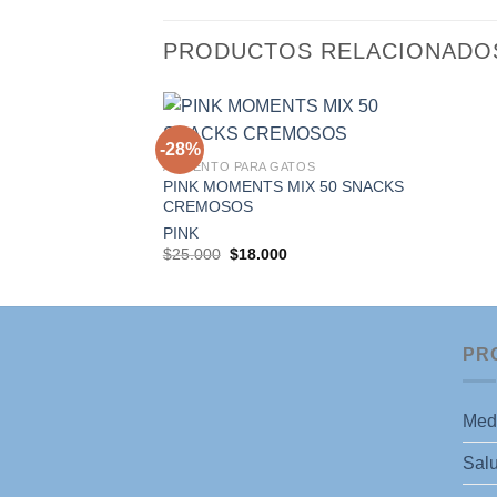
PRODUCTOS RELACIONADO
+
-28%
ALIMENTO PARA GATOS
PINK MOMENTS MIX 50 SNACKS
CREMOSOS
Agregar
a la
PINK
lista de
El
El
deseos
$
25.000
$
18.000
precio
precio
original
actual
era:
es:
$25.000.
$18.000.
PR
Med
Salu