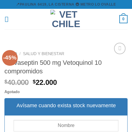
Skip
📍PAULINA 6419, LA CISTERNA 🚇 METRO LO OVALLE
to
content
0
INICIO
/
SALUD Y BIENESTAR
-45%
Clavaseptin 500 mg Vetoquinol 10
compromidos
Agregar
a la
El
El
40.000
22.000
lista de
$
$
deseos
precio
precio
Agotado
original
actual
era:
es:
Avísame cuando exista stock nuevamente
$40.000.
$22.000.