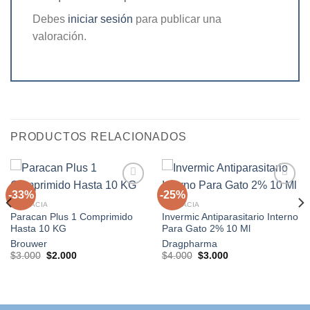
Debes
iniciar sesión
para publicar una
valoración.
PRODUCTOS RELACIONADOS
-33%
-25%
FARMACIA
FARMACIA
Paracan Plus 1 Comprimido
Invermic Antiparasitario Interno
Agregar
Agregar
Hasta 10 KG
Para Gato 2% 10 Ml
a la
a la
lista de
lista de
Brouwer
Dragpharma
deseos
deseos
El
El
El
El
$
3.000
$
2.000
$
4.000
$
3.000
precio
precio
precio
precio
original
actual
original
actual
era:
es:
era:
es:
$3.000.
$2.000.
$4.000.
$3.000.