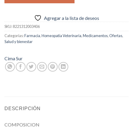
$15.000.
$10.000.
Agregar a la lista de deseos
SKU:
8221312003406
Categorías:
Farmacia
,
Homeopatía Veterinaria
,
Medicamentos
,
Ofertas
,
Salud y bienestar
Cima Sur
DESCRIPCIÓN
COMPOSICION