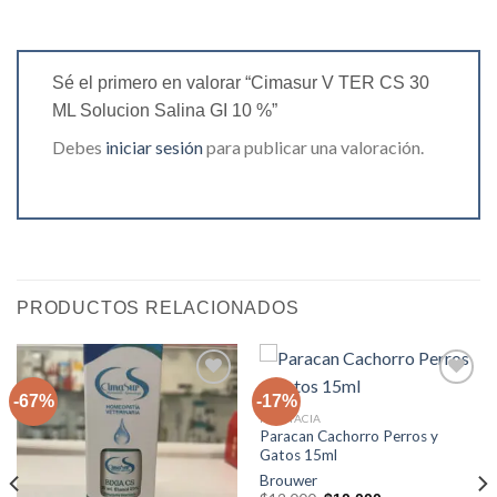
Sé el primero en valorar “Cimasur V TER CS 30
ML Solucion Salina GI 10 %”
Debes
iniciar sesión
para publicar una valoración.
PRODUCTOS RELACIONADOS
-67%
-17%
FARMACIA
Paracan Cachorro Perros y
Agregar
Agregar
Gatos 15ml
a la lista
a la lista
de
de
Brouwer
deseos
deseos