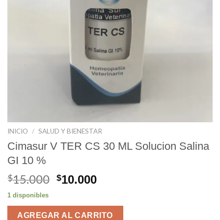
INICIO
/
SALUD Y BIENESTAR
Cimasur V TER CS 30 ML Solucion Salina
GI 10 %
15.000
El
El
$
$
10.000
precio
precio
1 disponibles
original
actual
era:
es:
AGREGAR AL CARRITO