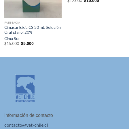
El
El
$
12.000
$
10.000
precio
precio
original
actual
era:
es:
$12.000.
$10.000.
FARMACIA
Cimasur Bixia CS 30 mL Solución
Oral Etanol 20%
Cima Sur
El
El
$
15.000
$
5.000
precio
precio
original
actual
era:
es:
$15.000.
$5.000.
Información de contacto
contacto@vet-chile.cl