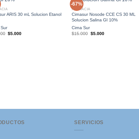
-67%
ACIA
FARMACIA
ur ARIS 30 mL Solucion Etanol
Cimasur Nosode CCE CS 30 ML
Agregar
Agre
Solucion Salina GI 10%
a la
a l
lista de
lista
 Sur
Cima Sur
deseos
dese
El
El
El
El
000
$
5.000
$
15.000
$
5.000
precio
precio
precio
precio
original
actual
original
actual
era:
es:
era:
es:
$15.000.
$5.000.
$15.000.
$5.000.
ODUCTOS
SERVICIOS