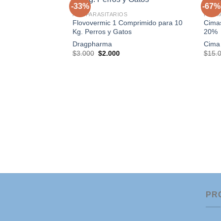
-33%
-67%
ANTIPARASITARIOS
FARM
Flovovermic 1 Comprimido para 10
Cimas
Agregar
Kg. Perros y Gatos
20%
a la
lista de
Dragpharma
Cima
deseos
El
El
$
3.000
$
2.000
$
15.
precio
precio
original
actual
era:
es:
$3.000.
$2.000.
PR