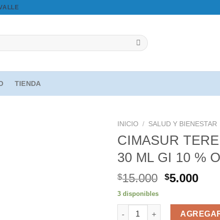
OVALLE
IO
TIENDA
INICIO
/
SALUD Y BIENESTAR
CIMASUR TERE
30 ML GI 10 % 
Agregar
a la
El
El
15.000
5.000
$
$
lista de
precio
pre
deseos
3 disponibles
original
act
CIMASUR TEREBINTHIUM CS SA
era:
es:
AGREGAR