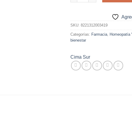
$15.000.
$5.
Agreg
SKU:
8221312003419
Categorías:
Farmacia
,
Homeopatía V
bienestar
Cima Sur