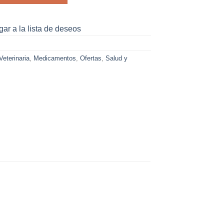
000.
ar a la lista de deseos
eterinaria
,
Medicamentos
,
Ofertas
,
Salud y