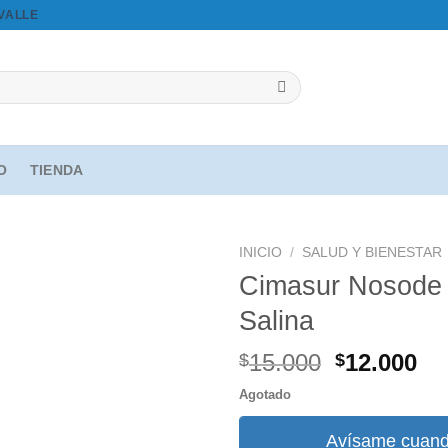
OVALLE
IO
TIENDA
INICIO
/
SALUD Y BIENESTAR
Cimasur Nosode
Salina
Agregar
a la
El
El
15.000
12.000
$
$
lista de
precio
pr
deseos
Agotado
original
ac
era:
es
Avísame cuand