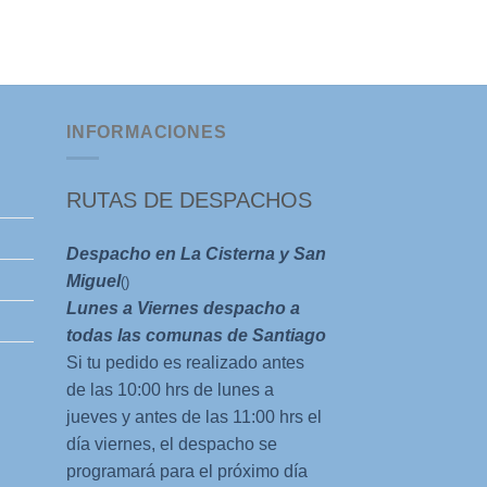
Cima Sur
El
El
$
20.000
$
12.000
precio
pre
original
act
era:
es:
$20.000.
$1
INFORMACIONES
RUTAS DE DESPACHOS
Despacho en La Cisterna y San
Miguel
()
Lunes a Viernes despacho a
todas las comunas de Santiago
Si tu pedido es realizado antes
de las 10:00 hrs de lunes a
jueves y antes de las 11:00 hrs el
día viernes, el despacho se
programará para el próximo día