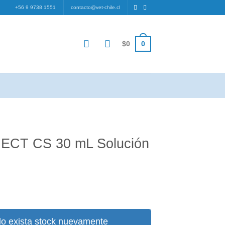
+56 9 9738 1551
contacto@vet-chile.cl
0
$
0
 ECT CS 30 mL Solución
ecio
tual
:
o exista stock nuevamente