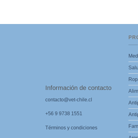
PR
Med
Salu
Ropa
Información de contacto
Alim
contacto@vet-chile.cl
Anti
+56 9 9738 1551
Anti
Far
Términos y condiciones
Aren