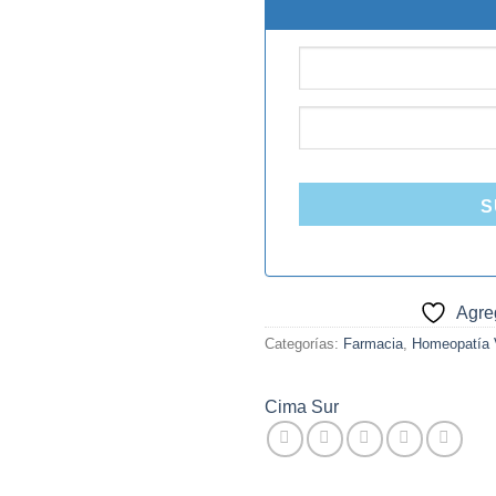
$15.000.
$1
S
Agreg
Categorías:
Farmacia
,
Homeopatía V
Cima Sur