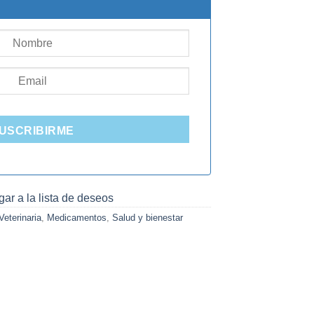
2.000.
USCRIBIRME
ar a la lista de deseos
eterinaria
,
Medicamentos
,
Salud y bienestar