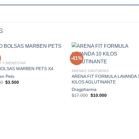
S
-41%
+
 Y BIENESTAR
BOLSAS MARBEN PETS X4
Agregar
Agre
ARENAS SANITARIAS
a la
a l
en Pets
ARENA FIT FORMULA LAVANDA 
lista de
lista
El
El
KILOS AGLUTINANTE
00
$
3.500
deseos
dese
precio
precio
Dragpharma
original
actual
era:
es:
El
El
$
17.000
$
10.000
$5.000.
$3.500.
precio
precio
original
actual
era:
es:
$17.000.
$10.000.