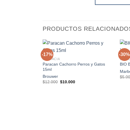
PRODUCTOS RELACIONADO
+
+
-17%
-30%
FARMACIA
SALUD
Paracan Cachorro Perros y Gatos
BIO 
Agregar
15ml
a la
Marb
lista de
Brouwer
$
5.0
deseos
El
El
$
12.000
$
10.000
precio
precio
original
actual
era:
es:
$12.000.
$10.000.