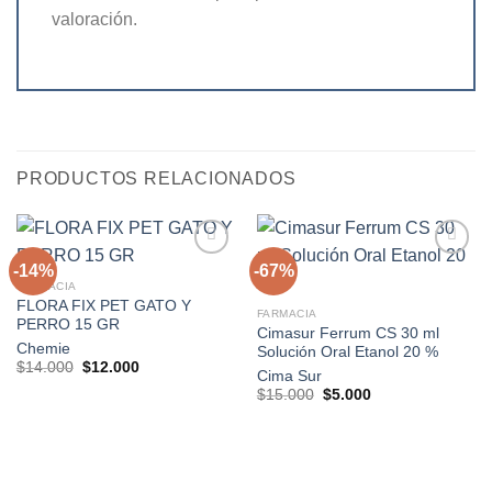
valoración.
PRODUCTOS RELACIONADOS
-14%
-67%
FARMACIA
FLORA FIX PET GATO Y
Agregar
Agregar
FARMACIA
PERRO 15 GR
a la
a la
Cimasur Ferrum CS 30 ml
lista de
lista de
Chemie
Solución Oral Etanol 20 %
deseos
deseos
El
El
$
14.000
$
12.000
Cima Sur
precio
precio
El
El
original
actual
$
15.000
$
5.000
precio
precio
era:
es:
original
actual
$14.000.
$12.000.
era:
es:
$15.000.
$5.000.