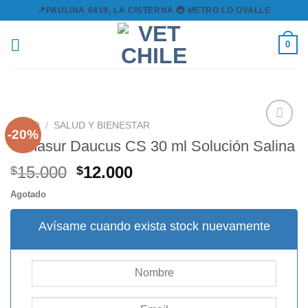
Skip
📍PAULINA 6419, LA CISTERNA 🚇 METRO LO OVALLE
to
content
0
INICIO
/
SALUD Y BIENESTAR
-20%
Cimasur Daucus CS 30 ml Solución Salina
Agregar
El
El
15.000
12.000
$
$
a la
precio
precio
lista de
Agotado
original
actual
deseos
era:
es:
Avísame cuando exista stock nuevamente
$15.000.
$12.000.