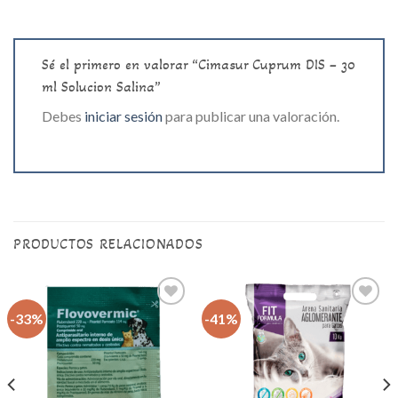
Sé el primero en valorar “Cimasur Cuprum DIS – 30
ml Solucion Salina”
Debes
iniciar sesión
para publicar una valoración.
PRODUCTOS RELACIONADOS
-33%
-41%
Agregar
Agregar
a la lista
a la lista
de
de
deseos
deseos