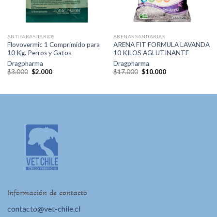
ANTIPARASITARIOS
ARENAS SANITARIAS
Flovovermic 1 Comprimido para
ARENA FIT FORMULA LAVANDA
10 Kg. Perros y Gatos
10 KILOS AGLUTINANTE
Dragpharma
Dragpharma
El
El
El
El
$
3.000
$
2.000
$
17.000
$
10.000
precio
precio
precio
precio
original
actual
original
actual
era:
es:
era:
es:
$3.000.
$2.000.
$17.000.
$10.000.
Información de contacto
contacto@vet-chile.cl