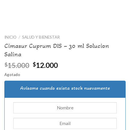
INICIO
/
SALUD Y BIENESTAR
Cimasur Cuprum DIS – 30 ml Solucion
Salina
El
El
15.000
12.000
$
$
precio
precio
Agotado
original
actual
era:
es:
Avísame cuando exista stock nuevamente
$15.000.
$12.000.