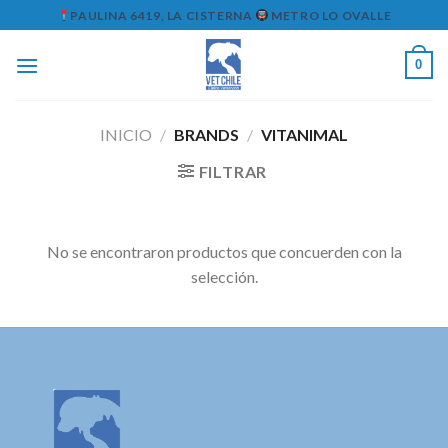
Skip
PAULINA 6419, LA CISTERNA
METRO LO OVALLE
to
content
0
INICIO
/
BRANDS
/
VITANIMAL
FILTRAR
No se encontraron productos que concuerden con la
selección.