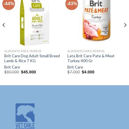
-44%
-43%
Agregar
Agregar
a la lista
a la lista
de
de
deseos
deseos
ALIMENTO PARA PERROS
ALIMENTO PARA PERROS
Brit Care Dog Adult Small Breed
Lata Brit Care Pate & Meat
Lamb & Rice 7 KG
Turkey 400 Gr
Brit Care
Brit Care
El
El
El
El
$
80.000
$
7.000
$
45.000
$
4.000
precio
precio
precio
precio
original
actual
original
actual
era:
es:
era:
es:
$80.000.
$45.000.
$7.000.
$4.000.