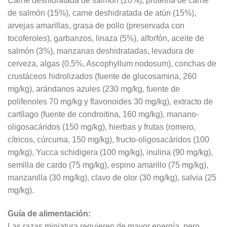
Carne deshidratada de salmón (20%), proteína de carne
de salmón (15%), carne deshidratada de atún (15%),
arvejas amarillas, grasa de pollo (preservada con
tocoferoles), garbanzos, linaza (5%), alforfón, aceite de
salmón (3%), manzanas deshidratadas, levadura de
cerveza, algas (0,5%, Ascophyllum nodosum), conchas de
crustáceos hidrolizados (fuente de glucosamina, 260
mg/kg), arándanos azules (230 mg/kg, fuente de
polifenoles 70 mg/kg y flavonoides 30 mg/kg), extracto de
cartílago (fuente de condroitina, 160 mg/kg), manano-
oligosacáridos (150 mg/kg), hierbas y frutas (romero,
cítricos, cúrcuma, 150 mg/kg), fructo-oligosacáridos (100
mg/kg), Yucca schidigera (100 mg/kg), inulina (90 mg/kg),
semilla de cardo (75 mg/kg), espino amarillo (75 mg/kg),
manzanilla (30 mg/kg), clavo de olor (30 mg/kg), salvia (25
mg/kg).
Guía de alimentación:
Las razas miniatura requieren de mayor energía, pero