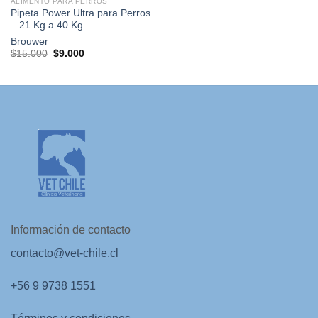
ALIMENTO PARA PERROS
Pipeta Power Ultra para Perros
– 21 Kg a 40 Kg
Brouwer
El
El
$
15.000
$
9.000
precio
precio
original
actual
era:
es:
$15.000.
$9.000.
Información de contacto
contacto@vet-chile.cl
+56 9 9738 1551