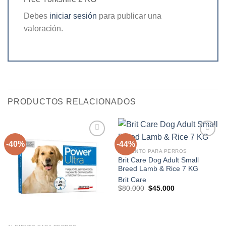
Debes
iniciar sesión
para publicar una
valoración.
PRODUCTOS RELACIONADOS
-40%
-44%
ALIMENTO PARA PERROS
Brit Care Dog Adult Small
Agregar
Agregar
Breed Lamb & Rice 7 KG
a la
a la
lista de
lista de
Brit Care
deseos
deseos
El
El
$
80.000
$
45.000
precio
precio
original
actual
era:
es:
$80.000.
$45.000.