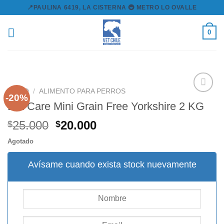
Skip
📍PAULINA 6419, LA CISTERNA 🚇 METRO LO OVALLE
to
content
0
INICIO
/
ALIMENTO PARA PERROS
-20%
Brit Care Mini Grain Free Yorkshire 2 KG
Agregar
El
El
25.000
20.000
$
$
a la
precio
precio
lista de
Agotado
original
actual
deseos
era:
es:
Avísame cuando exista stock nuevamente
$25.000.
$20.000.