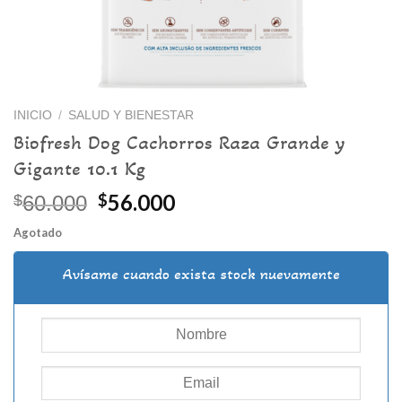
INICIO
/
SALUD Y BIENESTAR
Biofresh Dog Cachorros Raza Grande y
Gigante 10.1 Kg
El
El
56.000
$
$
60.000
precio
precio
Agotado
original
actual
era:
es:
Avísame cuando exista stock nuevamente
$60.000.
$56.000.