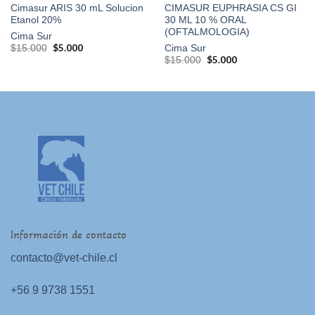
Cimasur ARIS 30 mL Solucion
CIMASUR EUPHRASIA CS GI
Etanol 20%
30 ML 10 % ORAL
(OFTALMOLOGIA)
Cima Sur
El
$
5.000
El
$
15.000
Cima Sur
precio
precio
El
$
5.000
El
$
15.000
original
actual
precio
precio
era:
es:
original
actual
$15.000.
$5.000.
era:
es:
$15.000.
$5.000.
Información de contacto
contacto@vet-chile.cl
+56 9 9738 1551