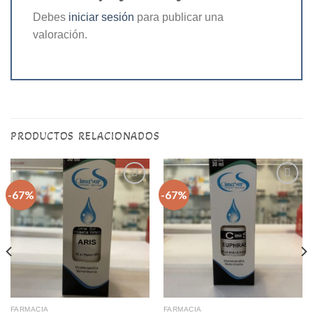
Debes
iniciar sesión
para publicar una
valoración.
PRODUCTOS RELACIONADOS
-67%
-67%
Agregar
Agregar
a la
a la
lista de
lista de
deseos
deseos
FARMACIA
FARMACIA