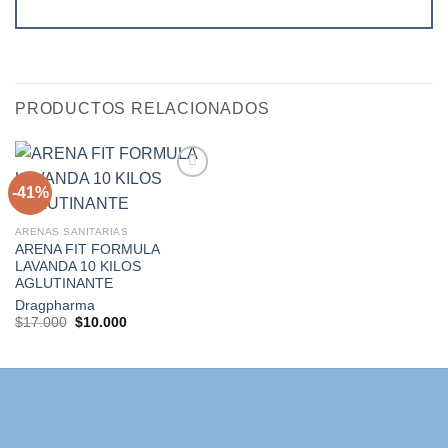
PRODUCTOS RELACIONADOS
-41%
Agregar
ARENAS SANITARIAS
a la
ARENA FIT FORMULA
lista de
LAVANDA 10 KILOS
deseos
AGLUTINANTE
Dragpharma
El
El
$
17.000
$
10.000
precio
precio
original
actual
era:
es:
$17.000.
$10.000.