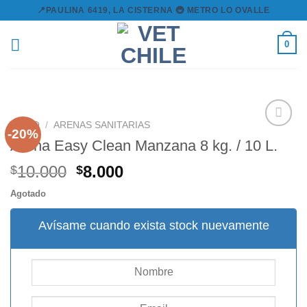
Skip
📍PAULINA 6419, LA CISTERNA 🚇 METRO LO OVALLE
to
content
0
INICIO
/
ARENAS SANITARIAS
-20%
Arena Easy Clean Manzana 8 kg. / 10 L.
Agregar
El
El
10.000
8.000
$
$
a la
precio
precio
lista de
Agotado
original
actual
deseos
era:
es:
Avísame cuando exista stock nuevamente
$10.000.
$8.000.