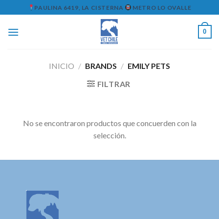
Skip
PAULINA 6419, LA CISTERNA
METRO LO OVALLE
to
content
0
INICIO
/
BRANDS
/
EMILY PETS
FILTRAR
No se encontraron productos que concuerden con la
selección.