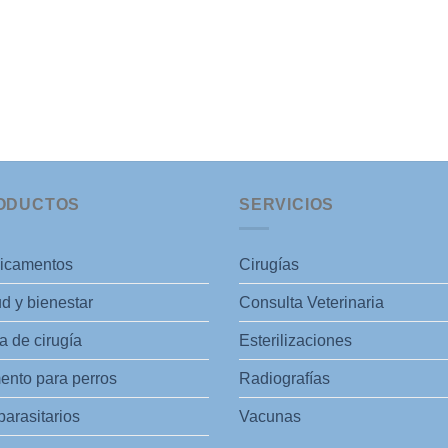
ODUCTOS
SERVICIOS
icamentos
Cirugías
d y bienestar
Consulta Veterinaria
 de cirugía
Esterilizaciones
ento para perros
Radiografías
parasitarios
Vacunas