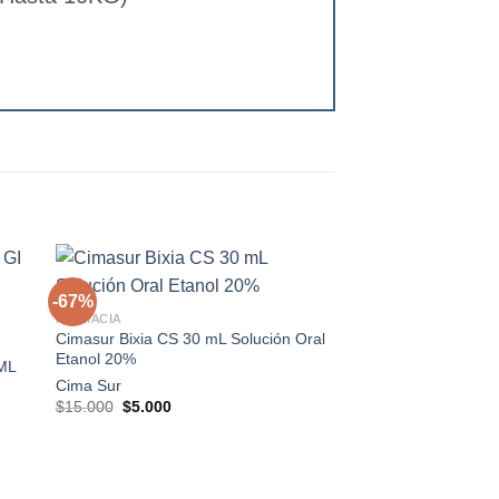
+
-67%
-67%
FARMACIA
Cimasur Bixia CS 30 mL Solución Oral
gar
Agregar
Etanol 20%
a
a la
ML
 de
lista de
Cima Sur
os
deseos
El
El
$
15.000
$
5.000
precio
precio
original
actual
era:
es:
$15.000.
$5.000.
+