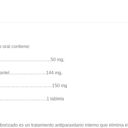
oral contiene:
el…………………………………50 mg,
Pirantel……………………144 mg,
……………………………………150 mg
c.s.p………………………….1 tableta
borizado es un tratamiento antiparasitario interno que elimina 