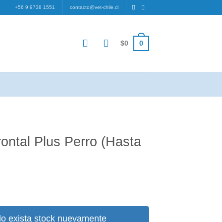
+56 9 9738 1551
contacto@vet-chile.cl
0
$
0
rontal Plus Perro (Hasta
cio
ual
o exista stock nuevamente