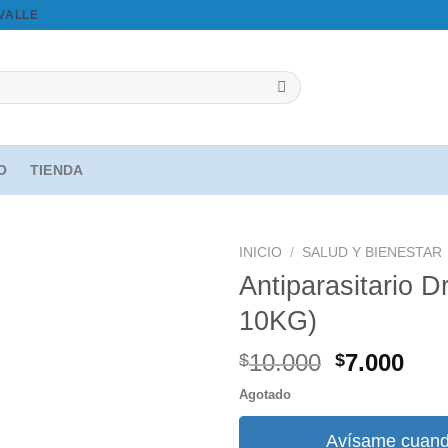
OVALLE
IO
TIENDA
INICIO
/
SALUD Y BIENESTAR
Antiparasitario D
10KG)
Agregar
a la
El
El
10.000
7.000
$
$
lista de
precio
pre
deseos
Agotado
original
act
era:
es:
Avísame cuand