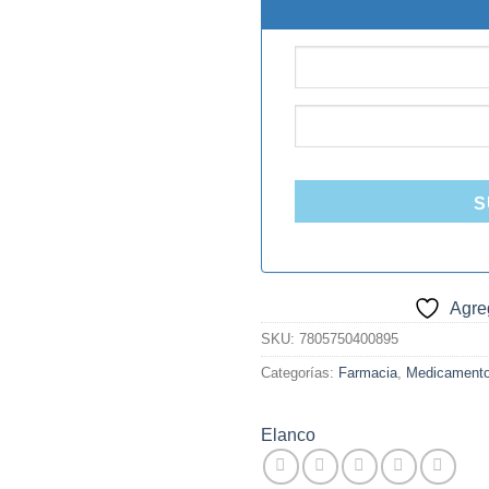
$10.000.
$7.
S
Agreg
SKU:
7805750400895
Categorías:
Farmacia
,
Medicament
Elanco