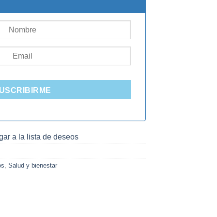
000.
USCRIBIRME
ar a la lista de deseos
os
,
Salud y bienestar