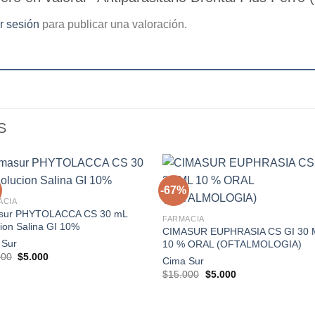
ar sesión
para publicar una valoración.
S
-67%
+
ACIA
sur PHYTOLACCA CS 30 mL
Agregar
Agre
FARMACIA
ion Salina GI 10%
a la
a l
CIMASUR EUPHRASIA CS GI 30 
lista de
lista
 Sur
10 % ORAL (OFTALMOLOGIA)
deseos
dese
El
El
000
$
5.000
Cima Sur
precio
precio
El
El
$
15.000
$
5.000
original
actual
precio
precio
era:
es:
original
actual
$15.000.
$5.000.
era:
es:
$15.000.
$5.000.