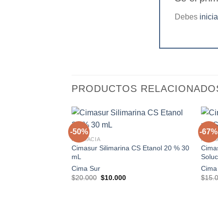
Debes
inici
PRODUCTOS RELACIONADO
+
+
-50%
-67%
FARMACIA
FARM
Cimasur Silimarina CS Etanol 20 % 30
Cima
Agregar
mL
Soluc
a la
lista de
Cima Sur
Cima
deseos
El
El
$
20.000
$
10.000
$
15.
precio
precio
original
actual
era:
es:
$20.000.
$10.000.