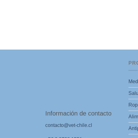
PR
Med
Salu
Ropa
Información de contacto
Alim
contacto@vet-chile.cl
Anti