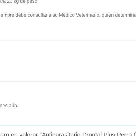
ara 20 kg de peso
empre debe consultar a su Médico Veterinario, quien determina
nes aún.
mero en valorar “Antiparasitario Drontal Plus Perr