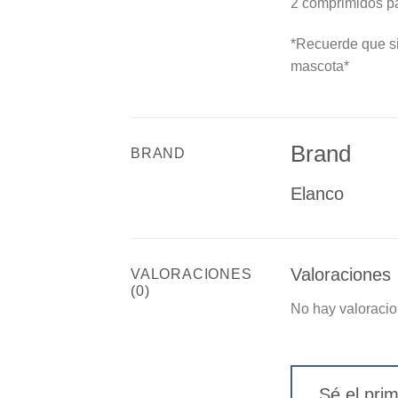
2 comprimidos p
*Recuerde que si
mascota*
Brand
BRAND
Elanco
Valoraciones
VALORACIONES
(0)
No hay valoracio
Sé el pri