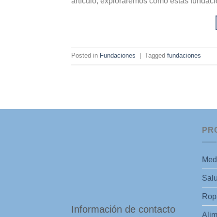
artículo, exploraremos cómo estas fundac
Posted in
Fundaciones
|
Tagged
fundaciones
PR
Med
Salu
Ropa
Información de contacto
Alim