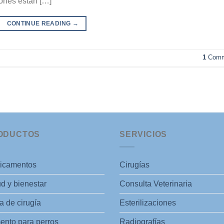
iones están […]
CONTINUE READING
→
1
Comm
ODUCTOS
SERVICIOS
icamentos
Cirugías
d y bienestar
Consulta Veterinaria
 de cirugía
Esterilizaciones
ento para perros
Radiografías