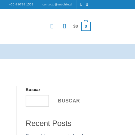
+56 9 9738 1551
contacto@vet-chile.cl
0
$
0
Buscar
BUSCAR
Recent Posts