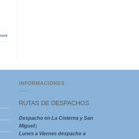
ent
INFORMACIONES
RUTAS DE DESPACHOS
Despacho en La Cisterna y San
Miguel
()
Lunes a Viernes despacho a