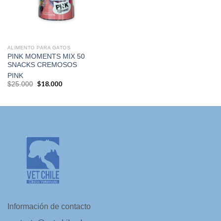
deseos
ALIMENTO PARA GATOS
PINK MOMENTS MIX 50
SNACKS CREMOSOS
PINK
El
$
18.000
El
$
25.000
precio
precio
original
actual
era:
es:
$25.000.
$18.000.
Información de contacto