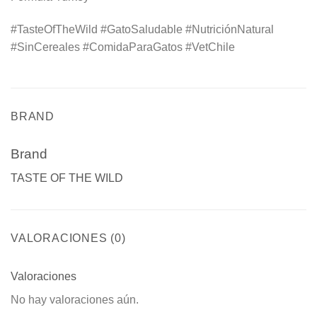
#TasteOfTheWild #GatoSaludable #NutriciónNatural
#SinCereales #ComidaParaGatos #VetChile
BRAND
Brand
TASTE OF THE WILD
VALORACIONES (0)
Valoraciones
No hay valoraciones aún.