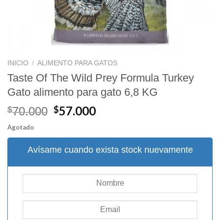
INICIO
/
ALIMENTO PARA GATOS
Taste Of The Wild Prey Formula Turkey
Gato alimento para gato 6,8 KG
El
El
57.000
$
$
70.000
precio
precio
Agotado
original
actual
era:
es:
Avísame cuando exista stock nuevamente
$70.000.
$57.000.