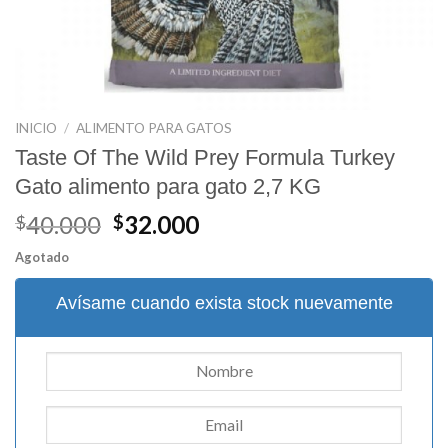
INICIO
/
ALIMENTO PARA GATOS
Taste Of The Wild Prey Formula Turkey
Gato alimento para gato 2,7 KG
El
El
40.000
32.000
$
$
precio
precio
Agotado
original
actual
era:
es:
Avísame cuando exista stock nuevamente
$40.000.
$32.000.