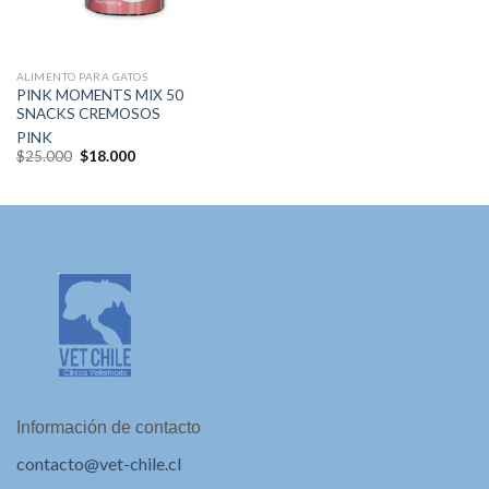
ALIMENTO PARA GATOS
PINK MOMENTS MIX 50
SNACKS CREMOSOS
PINK
El
El
$
25.000
$
18.000
precio
precio
original
actual
era:
es:
$25.000.
$18.000.
Información de contacto
contacto@vet-chile.cl