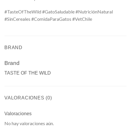
#TasteOfTheWild #GatoSaludable #NutriciónNatural
#SinCereales #ComidaParaGatos #VetChile
BRAND
Brand
TASTE OF THE WILD
VALORACIONES (0)
Valoraciones
No hay valoraciones aún.