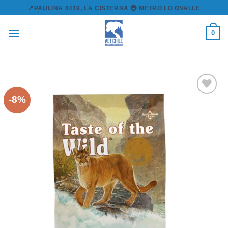
Skip
📍PAULINA 6419, LA CISTERNA 🚇 METRO LO OVALLE
to
content
0
-8%
Agregar
a la lista
de
deseos