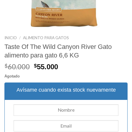
INICIO
/
ALIMENTO PARA GATOS
Taste Of The Wild Canyon River Gato
alimento para gato 6,6 KG
60.000
El
El
$
$
55.000
precio
precio
Agotado
original
actual
era:
es:
Avísame cuando exista stock nuevamente
$60.000.
$55.000.