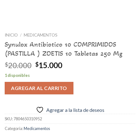
INICIO
/
MEDICAMENTOS
Synulox Antibiotico 10 COMPRIMIDOS
(PASTILLA ) ZOETIS 10 Tabletas 250 Mg
El
El
20.000
15.000
$
$
precio
precio
1 disponibles
original
actual
era:
es:
AGREGAR AL CARRITO
$20.000.
$15.000.
Agregar a la lista de deseos
SKU:
7804650310952
Categoría:
Medicamentos