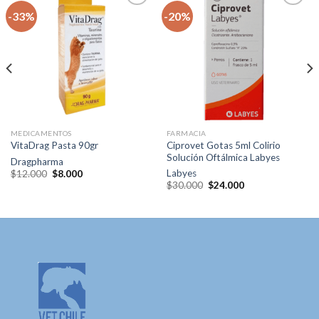
-33%
-20%
Agregar
Agregar
a la lista
a la lista
de
de
deseos
deseos
MEDICAMENTOS
FARMACIA
Ciprovet Gotas 5ml Colirio
VitaDrag Pasta 90gr
Solución Oftálmica Labyes
Dragpharma
El
El
Labyes
$
12.000
$
8.000
precio
precio
El
El
$
30.000
$
24.000
original
actual
precio
precio
era:
es:
original
actual
$12.000.
$8.000.
era:
es:
$30.000.
$24.000.