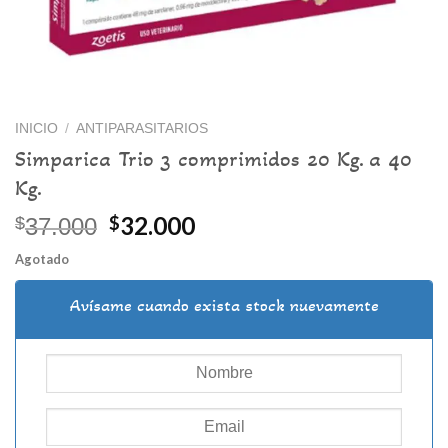
INICIO
/
ANTIPARASITARIOS
Simparica Trio 3 comprimidos 20 Kg. a 40
Kg.
El
El
32.000
$
$
37.000
precio
precio
Agotado
original
actual
era:
es:
Avísame cuando exista stock nuevamente
$37.000.
$32.000.