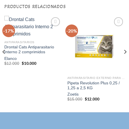
PRODUCTOS RELACIONADOS
-17%
-20%
Agregar
Agregar
ANTIPARASITARIOS
a la
a la
Drontal Cats Antiparasitario
lista de
lista de
Interno 2 comprimidos
deseos
deseos
Elanco
El
$
10.000
El
$
12.000
precio
precio
original
actual
era:
es:
$12.000.
$10.000.
ANTIPARASITARIO EXTERNO PARA GATOS
Pipeta Revolution Plus 0,25 /
1,25 a 2,5 KG
Zoetis
El
$
12.000
El
$
15.000
precio
precio
original
actual
era:
es:
$15.000.
$12.000.