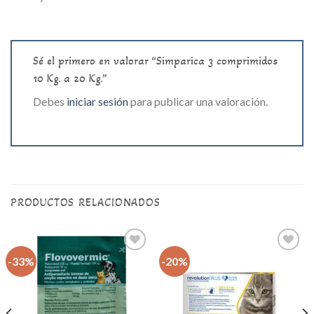
Sé el primero en valorar “Simparica 3 comprimidos
10 Kg. a 20 Kg.”
Debes
iniciar sesión
para publicar una valoración.
PRODUCTOS RELACIONADOS
-33%
-20%
Agregar
Agregar
a la lista
a la lista
de
de