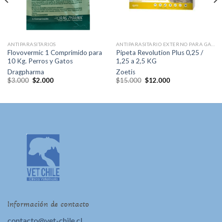
deseos
deseos
ANTIPARASITARIOS
ANTIPARASITARIO EXTERNO PARA GATOS
Flovovermic 1 Comprimido para
Pipeta Revolution Plus 0,25 /
10 Kg. Perros y Gatos
1,25 a 2,5 KG
Dragpharma
Zoetis
El
El
El
El
$
3.000
$
2.000
$
15.000
$
12.000
precio
precio
precio
precio
original
actual
original
actual
era:
es:
era:
es:
$3.000.
$2.000.
$15.000.
$12.000.
Información de contacto
contacto@vet-chile.cl