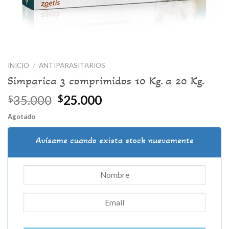
INICIO
/
ANTIPARASITARIOS
Simparica 3 comprimidos 10 Kg. a 20 Kg.
El
El
35.000
25.000
$
$
precio
precio
Agotado
original
actual
era:
es:
Avísame cuando exista stock nuevamente
$35.000.
$25.000.