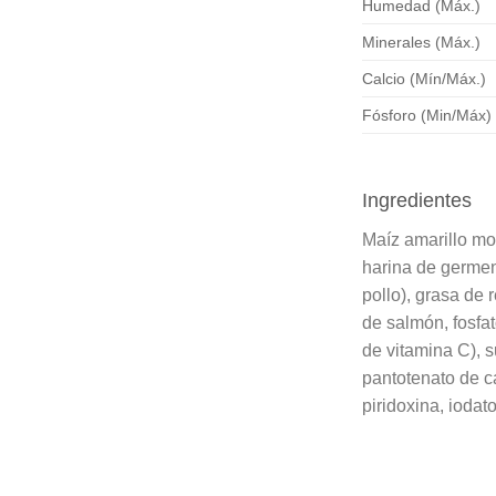
Humedad (Máx.)
Minerales (Máx.)
Calcio (Mín/Máx.)
Fósforo (Min/Máx)
Ingredientes
Maíz amarillo mol
harina de germen 
pollo), grasa de 
de salmón, fosfat
de vitamina C), s
pantotenato de ca
piridoxina, iodat