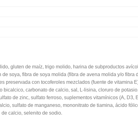
ido, gluten de maíz, trigo molido, harina de subproductos avíco
de soya, fibra de soya molida (fibra de avena molida y/o fibra 
res preservada con tocoferoles mezclados (fuente de vitamina E),
o bicalcico, carbonato de calcio, sal, L-lisina, cloruro de potasio
ulfato de zinc, sulfato ferroso, suplementos vitamínicos (A, D3, 
lcio, sulfato de manganeso, mononitrato de tiamina, ácido fólico
o de calcio, selenito de sodio.