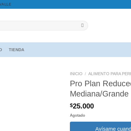
OVALLE
IO
TIENDA
INICIO
/
ALIMENTO PARA PE
Pro Plan Reduce
Mediana/Grande
Agregar
a la
25.000
$
lista de
deseos
Agotado
Avísame cuand