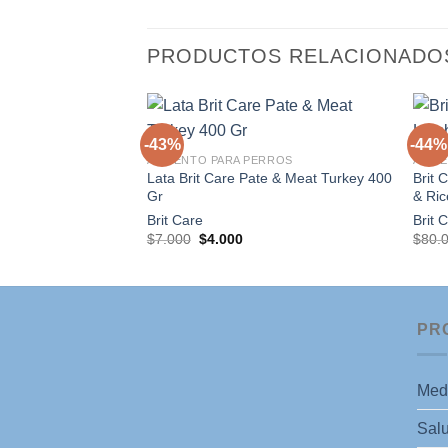
PRODUCTOS RELACIONADO
+
+
-43%
-44%
ALIMENTO PARA PERROS
ALIM
Lata Brit Care Pate & Meat Turkey 400
Brit 
Agregar
Gr
& Ri
a la
lista de
Brit Care
Brit 
deseos
El
El
$
7.000
$
4.000
$
80.
precio
precio
original
actual
era:
es:
$7.000.
$4.000.
PR
Med
Salu