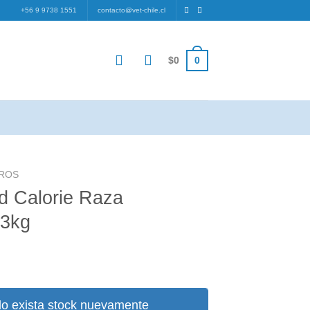
+56 9 9738 1551
contacto@vet-chile.cl
0
$
0
RROS
d Calorie Raza
 3kg
o exista stock nuevamente