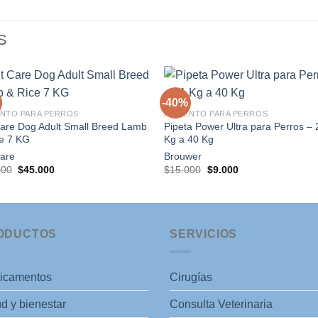
S
+
-40%
ENTO PARA PERROS
ALIMENTO PARA PERROS
Care Dog Adult Small Breed Lamb
Pipeta Power Ultra para Perros – 
Agregar
Agre
ce 7 KG
Kg a 40 Kg
a la
a l
lista de
lista
Care
Brouwer
deseos
dese
El
El
El
El
000
$
45.000
$
15.000
$
9.000
precio
precio
precio
precio
original
actual
original
actual
era:
es:
era:
es:
$80.000.
$45.000.
$15.000.
$9.000.
ODUCTOS
SERVICIOS
icamentos
Cirugías
d y bienestar
Consulta Veterinaria