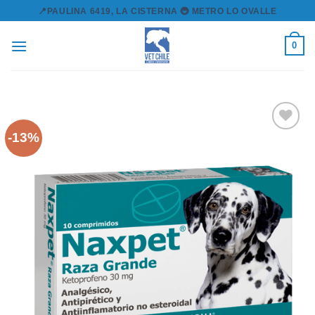
Skip
📍PAULINA 6419, LA CISTERNA 🚇 METRO LO OVALLE
to
content
0
-13%
Agregar
a la lista
de
deseos