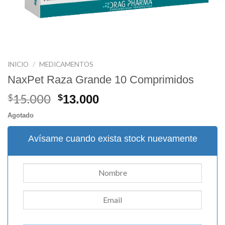
INICIO
/
MEDICAMENTOS
NaxPet Raza Grande 10 Comprimidos
15.000
El
El
$
$
13.000
precio
precio
Agotado
original
actual
era:
es:
Avísame cuando exista stock nuevamente
$15.000.
$13.000.