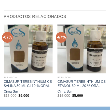
PRODUCTOS RELACIONADOS
-67%
-67%
Agregar
Agregar
a la
a la
lista de
lista de
deseos
deseos
FARMACIA
FARMACIA
CIMASUR TEREBINTHIUM CS
CIMASUR TEREBINTHIUM CS
SALINA 30 ML GI 10 % ORAL
ETANOL 30 ML 20 % ORAL
Cima Sur
Cima Sur
El
El
El
El
$
15.000
$
5.000
$
15.000
$
5.000
precio
precio
precio
precio
original
actual
original
actual
era:
es:
era:
es:
$15.000.
$5.000.
$15.000.
$5.000.