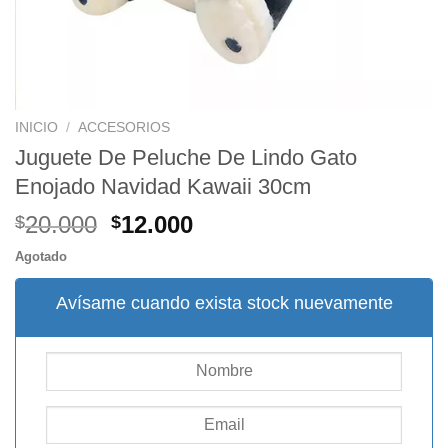
INICIO
/
ACCESORIOS
Juguete De Peluche De Lindo Gato
Enojado Navidad Kawaii 30cm
El
El
20.000
12.000
$
$
precio
precio
Agotado
original
actual
era:
es:
Avísame cuando exista stock nuevamente
$20.000.
$12.000.