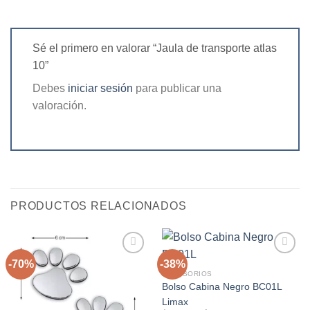
Sé el primero en valorar “Jaula de transporte atlas
10”
Debes
iniciar sesión
para publicar una
valoración.
PRODUCTOS RELACIONADOS
-70%
-38%
ACCESORIOS
Bolso Cabina Negro BC01L
Agregar
Agregar
a la
a la
Limax
lista de
lista de