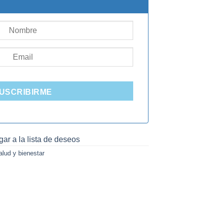
0.000.
USCRIBIRME
ar a la lista de deseos
alud y bienestar