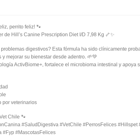
liz, perrito feliz! 🐾
r de Hill’s Canine Prescription Diet I/D 7,98 Kg 🦴✨
 problemas digestivos? Esta fórmula ha sido clínicamente prob
s y mejorar su bienestar desde adentro. 🌱💚
ología ActivBiome+, fortalece el microbioma intestinal y apoya 
idad
ble
por veterinarios
Vet Chile 🐾
ionCanina #SaludDigestiva #VetChile #PerrosFelices #Hillspe
a #Fyp #MascotasFelices