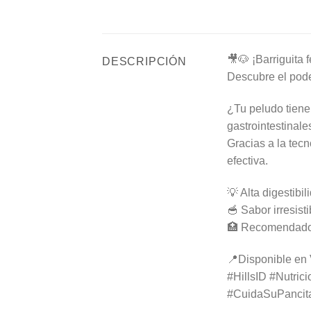
🎥🐶 ¡Barriguita fe
DESCRIPCIÓN
Descubre el pode
¿Tu peludo tiene
gastrointestinale
Gracias a la tecn
efectiva.
💡 Alta digestibil
🥣 Sabor irresisti
🏥 Recomendado 
📍Disponible en 
#HillsID #Nutric
#CuidaSuPancit