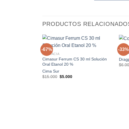
PRODUCTOS RELACIONADO
+
+
MEDI
-67%
-33%
Colla
FARMACIA
Cimasur Ferrum CS 30 ml Solución
Drag
Agregar
Oral Etanol 20 %
$
6.0
a la
lista de
Cima Sur
deseos
El
El
$
15.000
$
5.000
precio
precio
original
actual
era:
es:
$15.000.
$5.000.