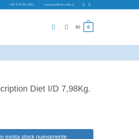
+56 9 9738 1551
contacto@vet-chile.cl
0
$
0
cription Diet I/D 7,98Kg.
ecio
tual
:
o exista stock nuevamente