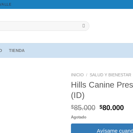
OVALLE
IO
TIENDA
INICIO
/
SALUD Y BIENESTAR
Hills Canine Pres
(ID)
Agregar
a la
El
El
85.000
80.000
$
$
lista de
precio
pr
deseos
Agotado
original
ac
era:
es
Avísame cuand