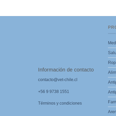
PR
Med
Salu
Ropa
Información de contacto
Alim
contacto@vet-chile.cl
Anti
+56 9 9738 1551
Anti
Far
Términos y condiciones
Aren