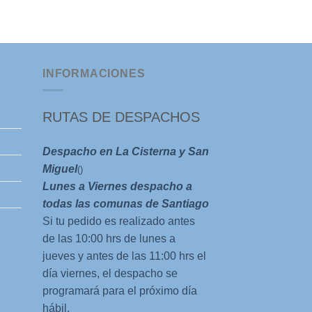
El
El
$
3.000
$
2.000
precio
preci
original
actua
era:
es:
$3.000.
$2.00
INFORMACIONES
RUTAS DE DESPACHOS
Despacho en La Cisterna y San
Miguel
()
Lunes a Viernes despacho a
todas las comunas de Santiago
Si tu pedido es realizado antes
de las 10:00 hrs de lunes a
jueves y antes de las 11:00 hrs el
día viernes, el despacho se
programará para el próximo día
hábil.