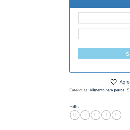
$85.000.
$8
S
Agreg
Categorías:
Alimento para perros
,
S
Hills